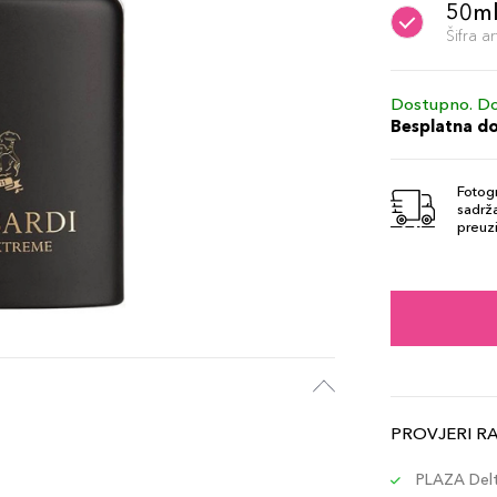
50m
Šifra 
Dostupno. Do
Besplatna d
Fotogr
sadrža
preuzi
PROVJERI R
PLAZA Delta