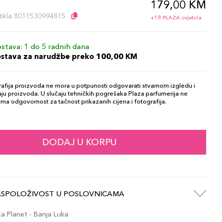
179,00 KM
l
artikla 8011530994815
+18 PLAZA cvjetića
stava: 1 do 5 radnih dana
ostava za narudžbe preko 100,00 KM
afija proizvoda ne mora u potpunosti odgovarati stvarnom izgledu i
ju proizvoda. U slučaju tehničkih pogrešaka Plaza parfumerija ne
ma odgovornost za tačnost prikazanih cijena i fotografija.
DODAJ U KORPU
ASPOLOŽIVOST U POSLOVNICAMA
 Planet - Banja Luka