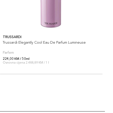
TRUSSARDI
T
Trussardi Elegantly Cool Eau De Parfum Lumineuse
P
Parfem
P
224,00 KM / 50ml
2
Osnovna cijena 2.488,89 KM / 1 l
O