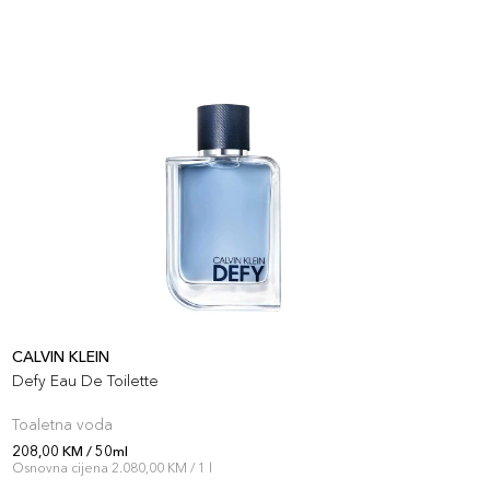
CALVIN KLEIN
G
Defy Eau De Toilette
G
Toaletna voda
T
208,00 KM / 50ml
2
Osnovna cijena 2.080,00 KM / 1 l
O