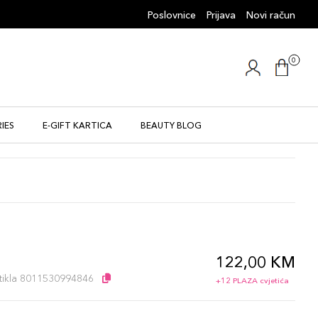
Poslovnice
Prijava
Novi račun
0
IES
E-GIFT KARTICA
BEAUTY BLOG
122,00 KM
l
artikla 8011530994846
+12 PLAZA cvjetića