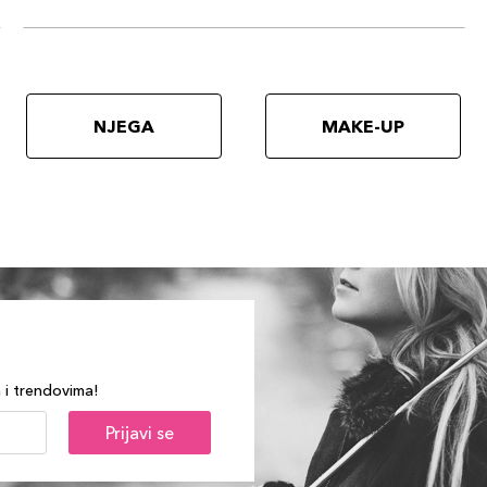
NJEGA
MAKE-UP
a i trendovima!
Prijavi se