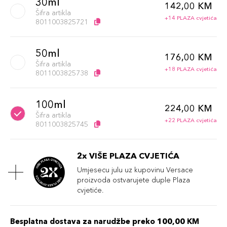
30ml
142,00 KM
Šifra artikla
+14 PLAZA cvjetića
8011003825721
50ml
176,00 KM
Šifra artikla
+18 PLAZA cvjetića
8011003825738
100ml
224,00 KM
Šifra artikla
+22 PLAZA cvjetića
8011003825745
2x VIŠE PLAZA CVJETIĆA
Umjesecu julu uz kupovinu Versace
proizvoda ostvarujete duple Plaza
cvjetiće.
Besplatna dostava za narudžbe preko 100,00 KM