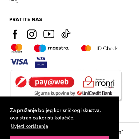
PRATITE NAS
Za pružanje boljeg korisničkog iskustva,
ova stranica koristi kolačiće.
Uvjeti korištenja
Copyright 2026
PLAZA
- "DP Lux Distribution"
d.o.o. Banja Luka