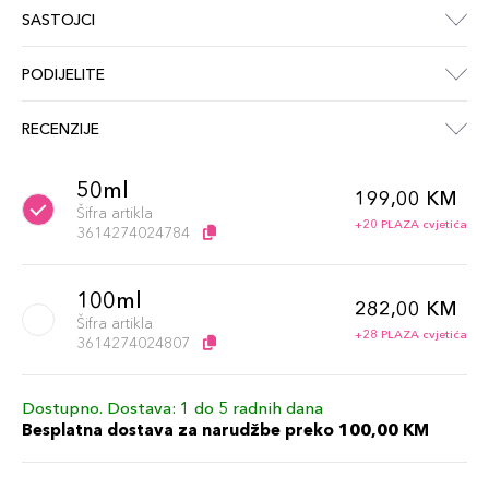
SASTOJCI
PODIJELITE
RECENZIJE
50ml
199,00 KM
Šifra artikla
+20 PLAZA cvjetića
3614274024784
100ml
282,00 KM
Šifra artikla
+28 PLAZA cvjetića
3614274024807
Dostupno. Dostava: 1 do 5 radnih dana
Besplatna dostava za narudžbe preko 100,00 KM