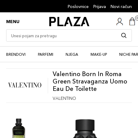
Poslovnice
Prijava
Novi račun
MENU
BRENDOVI
PARFEMI
NJEGA
MAKE-UP
NICHE PA
Valentino Born In Roma
Green Stravaganza Uomo
Eau De Toilette
VALENTINO