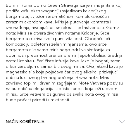
Born in Roma Uomo Green Stravaganza je miris jantara koji
podiže vašu ekstravaganciju svjetlinom kalabrijskog
bergamota, svježom aromatičnom kompleksnošću i
zaraznim akordom kave. Miris je putovanje kontrasta i
iznenađenja, hvatajući bit smjelosti i jedinstvenosti. Gornja
nota: Miris se otvara živahnim notama Kalabrije. Srce
bergamota otkriva svoju punu vitalnost. Obogaćujući
kompoziciju poletom i zelenim nijansama, ovo srce
bergamota nije samo miris nego održiva simfonija za
doprinos i predanost brenda prema ljepoti okoliša. Srednja
nota: Uronite u čari čiste infuzije kave. Iako je bogati, tamni
eliksir zarobljen u samoj biti ovog mirisa. Ovaj akord kave je
magnetska sila koja pojačava čar ovog eliksira, prizivajući
dubinu luksuznog tamnog pečenja. Bazna nota: Miris
završava toplim i drvenim zagrljajem. Note Vetivera poziv su
na autentičnu eleganciju i sofisticiranost koja leži u ovom
mirisu. Srce vetivera osigurava da svaka nota ovog mirisa
bude počast prirodi i umjetnosti.
NAČIN KORIŠTENJA