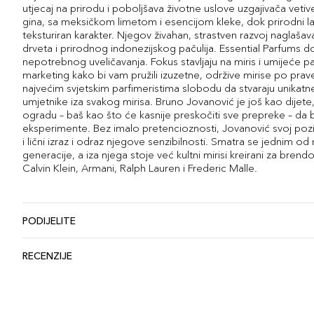
utjecaj na prirodu i poboljšava životne uslove uzgajivača vetive
gina, sa meksičkom limetom i esencijom kleke, dok prirodni la
teksturiran karakter. Njegov živahan, strastven razvoj naglaš
drveta i prirodnog indonezijskog pačulija. Essential Parfums d
nepotrebnog uveličavanja. Fokus stavljaju na miris i umijeće pa
marketing kako bi vam pružili izuzetne, održive mirise po prave
najvećim svjetskim parfimeristima slobodu da stvaraju unikatne,
umjetnike iza svakog mirisa. Bruno Jovanović je još kao dije
ogradu – baš kao što će kasnije preskočiti sve prepreke – da b
eksperimente. Bez imalo pretencioznosti, Jovanović svoj poziv
i lični izraz i odraz njegove senzibilnosti. Smatra se jednim od 
generacije, a iza njega stoje već kultni mirisi kreirani za b
Calvin Klein, Armani, Ralph Lauren i Frederic Malle.
PODIJELITE
RECENZIJE