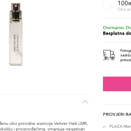
100
Šifra 
Dostupno. Do
Besplatna d
Fotogr
sadrža
preuzi
PROVJERI R
đenu oko prirodne esencije Vetiver Haiti LMR,
PLAZA Merc
 o okolišu i proizvođačima, smanjuje negativan