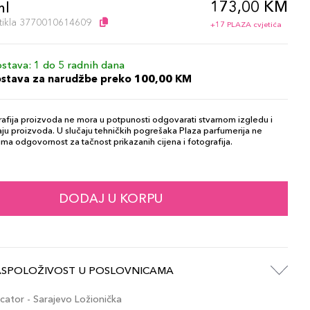
173,00 KM
ml
artikla 3770010614609
+17 PLAZA cvjetića
stava: 1 do 5 radnih dana
ostava za narudžbe preko 100,00 KM
afija proizvoda ne mora u potpunosti odgovarati stvarnom izgledu i
ju proizvoda. U slučaju tehničkih pogrešaka Plaza parfumerija ne
ma odgovornost za tačnost prikazanih cijena i fotografija.
DODAJ U KORPU
ASPOLOŽIVOST U POSLOVNICAMA
ator - Sarajevo Ložionička