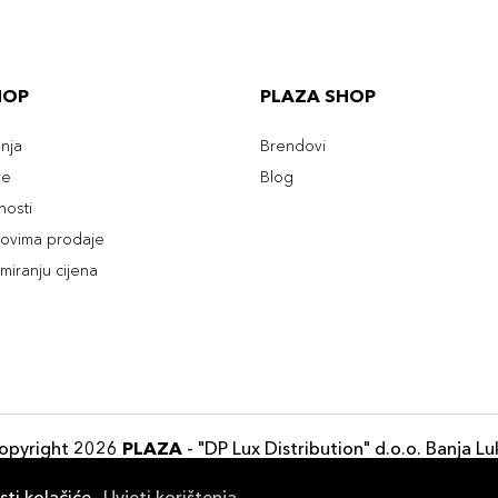
HOP
PLAZA SHOP
enja
Brendovi
ve
Blog
tnosti
slovima prodaje
rmiranju cijena
opyright 2026
PLAZA
- "DP Lux Distribution" d.o.o. Banja Lu
Razvili
ID-S Consulting d.o.o. Sarajevo
sti kolačiće.
Uvjeti korištenja