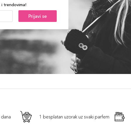
a i trendovima!
Prijavi se
h dana
1 besplatan uzorak uz svaki parfem