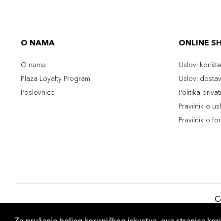
O NAMA
ONLINE S
O nama
Uslovi korišt
Plaza Loyalty Program
Uslovi dosta
Poslovnice
Politika priva
Pravilnik o u
Pravilnik o fo
C
Za pružanje boljeg korisničkog iskustva, ova stranica kori