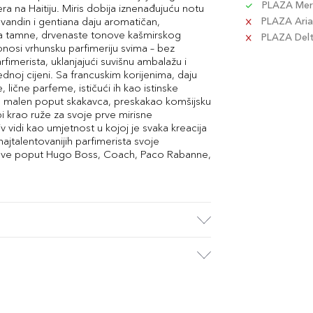
PLAZA Merc
ra na Haitiju. Miris dobija iznenađujuću notu
vandin i gentiana daju aromatičan,
PLAZA Aria 
ava tamne, drvenaste tonove kašmirskog
PLAZA Delta
onosi vrhunsku parfimeriju svima – bez
rfimerista, uklanjajući suvišnu ambalažu i
dnoj cijeni. Sa francuskim korijenima, daju
 lične parfeme, ističući ih kao istinske
te, malen poput skakavca, preskakao komšijsku
i krao ruže za svoje prve mirisne
 vidi kao umjetnost u kojoj je svaka kreacija
najtalentovanijih parfimerista svoje
rendove poput Hugo Boss, Coach, Paco Rabanne,