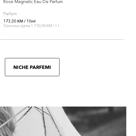
Rose Magnetic Eau De Parfum
D
Parfem
P
173,00 KM / 10ml
1
Osnovna cijena 1.730,00 KM / 1 l
O
NICHE PARFEMI