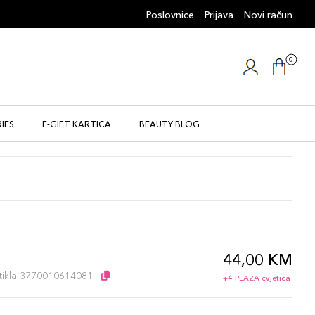
Poslovnice
Prijava
Novi račun
0
IES
E-GIFT KARTICA
BEAUTY BLOG
44,00 KM
l
artikla 3770010614081
+4 PLAZA cvjetića