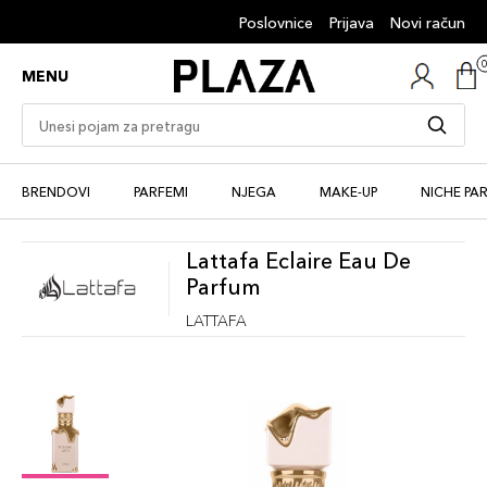
Poslovnice
Prijava
Novi račun
MENU
BRENDOVI
PARFEMI
NJEGA
MAKE-UP
NICHE PA
Lattafa Eclaire Eau De
Parfum
LATTAFA