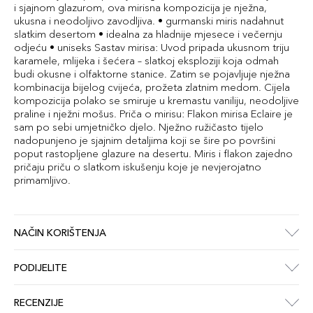
i sjajnom glazurom, ova mirisna kompozicija je nježna,
ukusna i neodoljivo zavodljiva. • gurmanski miris nadahnut
slatkim desertom • idealna za hladnije mjesece i večernju
odjeću • uniseks Sastav mirisa: Uvod pripada ukusnom triju
karamele, mlijeka i šećera – slatkoj eksploziji koja odmah
budi okusne i olfaktorne stanice. Zatim se pojavljuje nježna
kombinacija bijelog cvijeća, prožeta zlatnim medom. Cijela
kompozicija polako se smiruje u kremastu vaniliju, neodoljive
praline i nježni mošus. Priča o mirisu: Flakon mirisa Eclaire je
sam po sebi umjetničko djelo. Nježno ružičasto tijelo
nadopunjeno je sjajnim detaljima koji se šire po površini
poput rastopljene glazure na desertu. Miris i flakon zajedno
pričaju priču o slatkom iskušenju koje je nevjerojatno
primamljivo.
NAČIN KORIŠTENJA
PODIJELITE
RECENZIJE