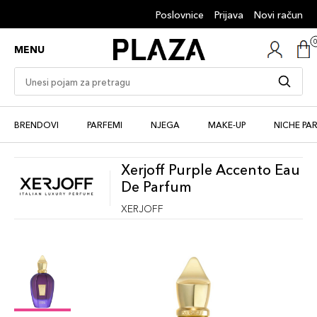
Poslovnice
Prijava
Novi račun
MENU
BRENDOVI
PARFEMI
NJEGA
MAKE-UP
NICHE PA
Xerjoff Purple Accento Eau
De Parfum
XERJOFF