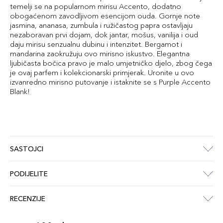
temelji se na popularnom mirisu Accento, dodatno
obogaćenom zavodljivom esencijom ouda. Gornje note
jasmina, ananasa, zumbula i ružičastog papra ostavljaju
nezaboravan prvi dojam, dok jantar, mošus, vanilija i oud
daju mirisu senzualnu dubinu i intenzitet. Bergamot i
mandarina zaokružuju ovo mirisno iskustvo. Elegantna
ljubičasta bočica pravo je malo umjetničko djelo, zbog čega
je ovaj parfem i kolekcionarski primjerak. Uronite u ovo
izvanredno mirisno putovanje i istaknite se s Purple Accento
Blank!
SASTOJCI
PODIJELITE
RECENZIJE