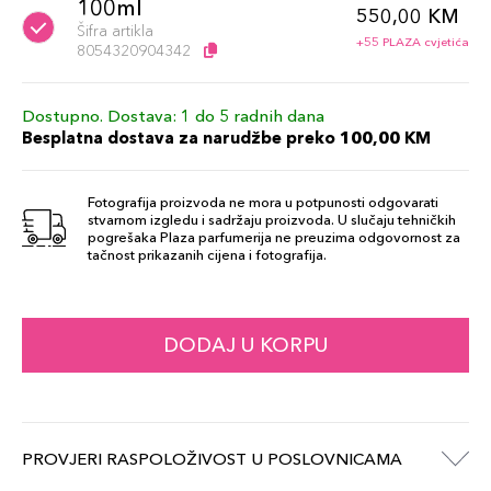
100ml
550,00 KM
Šifra artikla
+55 PLAZA cvjetića
8054320904342
Dostupno. Dostava: 1 do 5 radnih dana
Besplatna dostava za narudžbe preko 100,00 KM
Fotografija proizvoda ne mora u potpunosti odgovarati
stvarnom izgledu i sadržaju proizvoda. U slučaju tehničkih
pogrešaka Plaza parfumerija ne preuzima odgovornost za
tačnost prikazanih cijena i fotografija.
DODAJ U KORPU
PROVJERI RASPOLOŽIVOST U POSLOVNICAMA