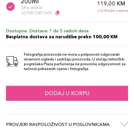
200ml
119,00 KM
Šifra artikla
+12 PLAZA cvjetića
3274872451605
Dostupno. Dostava: 1 do 5 radnih dana
Besplatna dostava za narudžbe preko 100,00 KM
Fotografija proizvoda ne mora u potpunosti odgovarati
stvarnom izgledu i sadržaju proizvoda. U slučaju tehničkih
pogrešaka Plaza parfumerija ne preuzima odgovornost za
tačnost prikazanih cijena i fotografija.
DODAJ U KORPU
PROVJERI RASPOLOŽIVOST U POSLOVNICAMA