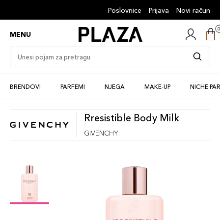
Poslovnice
Prijava
Novi račun
MENU
BRENDOVI
PARFEMI
NJEGA
MAKE-UP
NICHE PA
Rresistible Body Milk
GIVENCHY