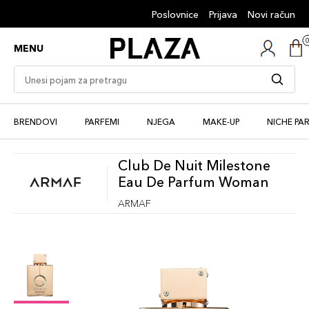
Poslovnice
Prijava
Novi račun
MENU
BRENDOVI
PARFEMI
NJEGA
MAKE-UP
NICHE PA
Club De Nuit Milestone
Eau De Parfum Woman
ARMAF