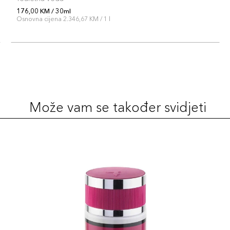
176,00 KM / 30ml
Osnovna cijena 2.346,67 KM / 1 l
Može vam se također svidjeti