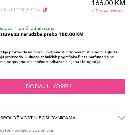
166,00 KM
l
artikla 4011700913114
+17 PLAZA cvjetića
stava: 1 do 5 radnih dana
ostava za narudžbe preko 100,00 KM
afija proizvoda ne mora u potpunosti odgovarati stvarnom izgledu i
ju proizvoda. U slučaju tehničkih pogrešaka Plaza parfumerija ne
ma odgovornost za tačnost prikazanih cijena i fotografija.
DODAJ U KORPU
ASPOLOŽIVOST U POSLOVNICAMA
ator - Sarajevo Ložionička