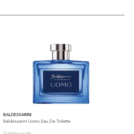
BALDESSARINI
B
Baldessarini Uomo Eau De Toilette
B
Toaletna voda
P