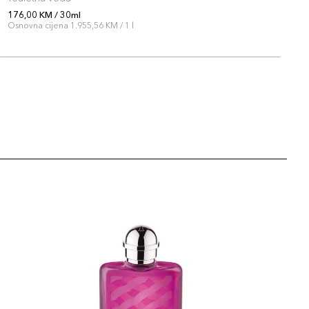
176,00 KM / 30ml
1
Osnovna cijena 1.955,56 KM / 1 l
O