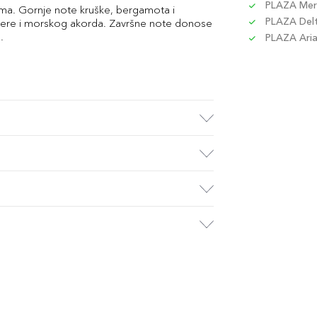
PLAZA Merc
ama. Gornje note kruške, bergamota i
PLAZA Delta
nicere i morskog akorda. Završne note donose
.
PLAZA Aria 