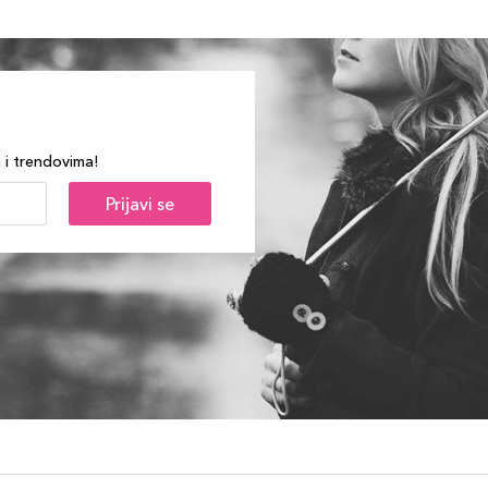
a i trendovima!
Prijavi se