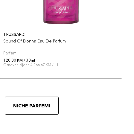
TRUSSARDI
M
Sound Of Donna Eau De Parfum
M
Parfem
P
128,00 KM / 30ml
1
Osnovna cijena 4.266,67 KM / 1 l
O
NICHE PARFEMI