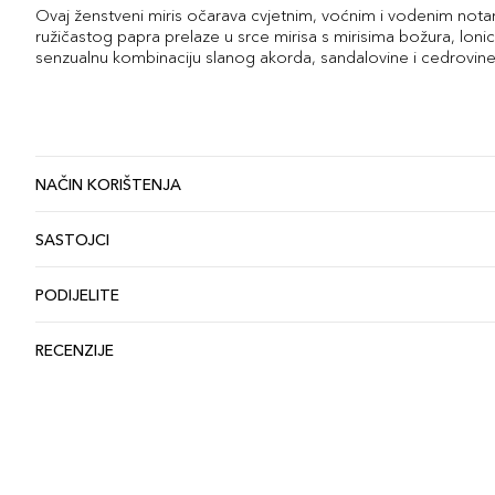
Ovaj ženstveni miris očarava cvjetnim, voćnim i vodenim not
ružičastog papra prelaze u srce mirisa s mirisima božura, lo
senzualnu kombinaciju slanog akorda, sandalovine i cedrovine
NAČIN KORIŠTENJA
SASTOJCI
PODIJELITE
RECENZIJE