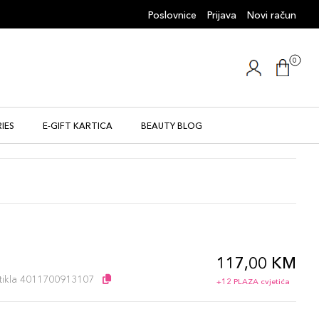
Poslovnice
Prijava
Novi račun
0
IES
E-GIFT KARTICA
BEAUTY BLOG
117,00 KM
l
artikla 4011700913107
+12 PLAZA cvjetića