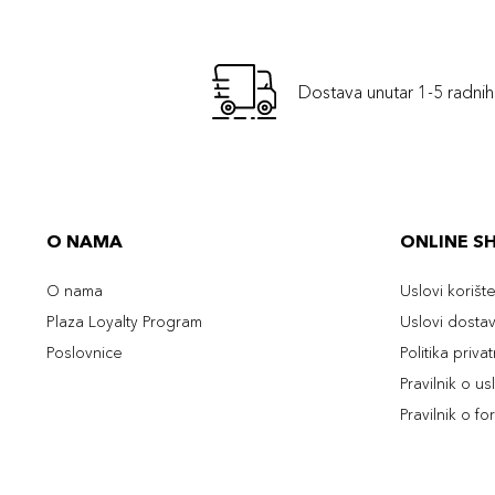
Dostava unutar 1-5 radni
O NAMA
ONLINE S
O nama
Uslovi korišt
Plaza Loyalty Program
Uslovi dosta
Poslovnice
Politika priva
Pravilnik o u
Pravilnik o fo