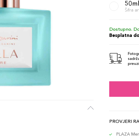
50m
Šifra 
Dostupno. Do
Besplatna d
Fotogr
sadrža
preuzi
PROVJERI R
PLAZA Merc