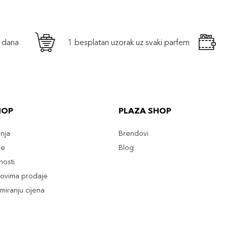
h dana
1 besplatan uzorak uz svaki parfem
HOP
PLAZA SHOP
enja
Brendovi
ve
Blog
tnosti
slovima prodaje
rmiranju cijena