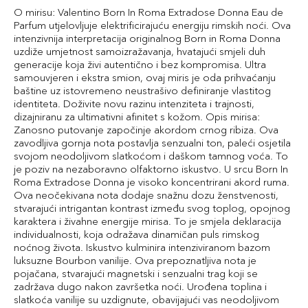
O mirisu: Valentino Born In Roma Extradose Donna Eau de
Parfum utjelovljuje elektrificirajuću energiju rimskih noći. Ova
intenzivnija interpretacija originalnog Born in Roma Donna
uzdiže umjetnost samoizražavanja, hvatajući smjeli duh
generacije koja živi autentično i bez kompromisa. Ultra
samouvjeren i ekstra smion, ovaj miris je oda prihvaćanju
baštine uz istovremeno neustrašivo definiranje vlastitog
identiteta. Doživite novu razinu intenziteta i trajnosti,
dizajniranu za ultimativni afinitet s kožom. Opis mirisa:
Zanosno putovanje započinje akordom crnog ribiza. Ova
zavodljiva gornja nota postavlja senzualni ton, paleći osjetila
svojom neodoljivom slatkoćom i daškom tamnog voća. To
je poziv na nezaboravno olfaktorno iskustvo. U srcu Born In
Roma Extradose Donna je visoko koncentrirani akord ruma.
Ova neočekivana nota dodaje snažnu dozu ženstvenosti,
stvarajući intrigantan kontrast između svog toplog, opojnog
karaktera i živahne energije mirisa. To je smjela deklaracija
individualnosti, koja odražava dinamičan puls rimskog
noćnog života. Iskustvo kulminira intenziviranom bazom
luksuzne Bourbon vanilije. Ova prepoznatljiva nota je
pojačana, stvarajući magnetski i senzualni trag koji se
zadržava dugo nakon završetka noći. Urođena toplina i
slatkoća vanilije su uzdignute, obavijajući vas neodoljivom