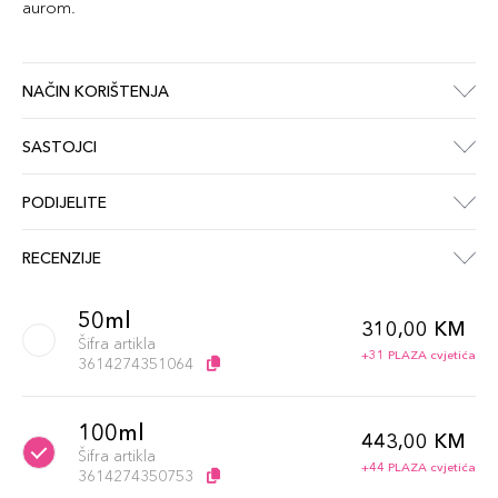
aurom.
NAČIN KORIŠTENJA
SASTOJCI
PODIJELITE
RECENZIJE
50ml
310,00 KM
Šifra artikla
+31 PLAZA cvjetića
3614274351064
100ml
443,00 KM
Šifra artikla
+44 PLAZA cvjetića
3614274350753