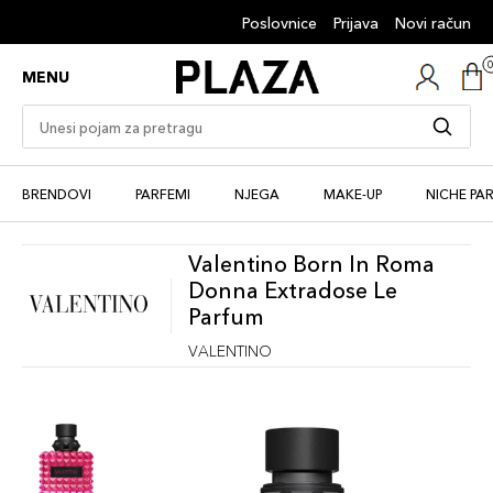
Poslovnice
Prijava
Novi račun
MENU
BRENDOVI
PARFEMI
NJEGA
MAKE-UP
NICHE PA
Valentino Born In Roma
Donna Extradose Le
Parfum
VALENTINO