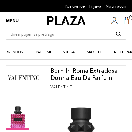
Poslovnice
Prijava
Novi račun
MENU
BRENDOVI
PARFEMI
NJEGA
MAKE-UP
NICHE PA
Born In Roma Extradose
Donna Eau De Parfum
VALENTINO