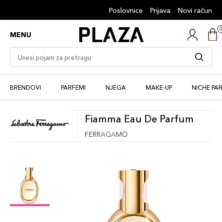
Poslovnice
Prijava
Novi račun
MENU
BRENDOVI
PARFEMI
NJEGA
MAKE-UP
NICHE PA
Fiamma Eau De Parfum
FERRAGAMO