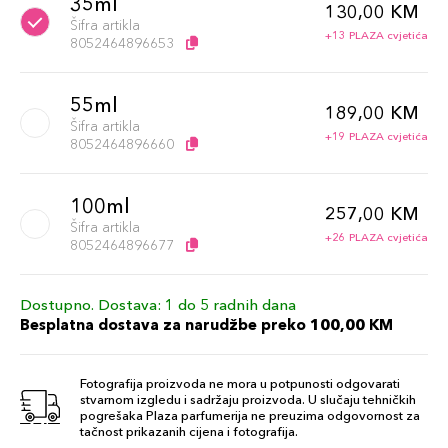
35ml
130,00 KM
Šifra artikla
+13 PLAZA cvjetića
8052464896653
55ml
189,00 KM
Šifra artikla
+19 PLAZA cvjetića
8052464896660
100ml
257,00 KM
Šifra artikla
+26 PLAZA cvjetića
8052464896677
Dostupno. Dostava: 1 do 5 radnih dana
Besplatna dostava za narudžbe preko 100,00 KM
Fotografija proizvoda ne mora u potpunosti odgovarati
stvarnom izgledu i sadržaju proizvoda. U slučaju tehničkih
pogrešaka Plaza parfumerija ne preuzima odgovornost za
tačnost prikazanih cijena i fotografija.