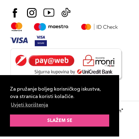
Za pružanje boljeg korisničkog iskustva,
ova stranica koristi kolačiće.
Uvjeti korištenja
Copyright 2026
PLAZA
- "DP Lux Distribution"
d.o.o. Banja Luka
SLAŽEM SE
Razvili
ID-S Consulting d.o.o. Sarajevo