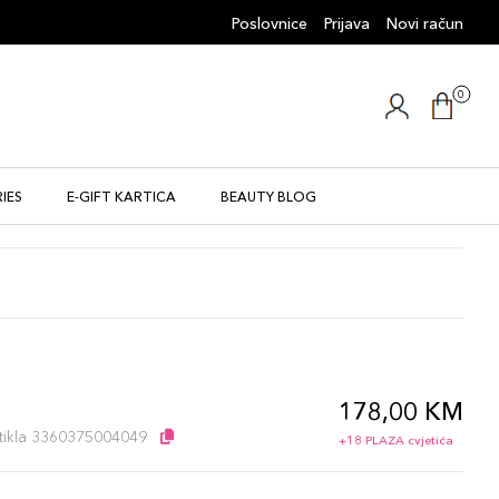
Poslovnice
Prijava
Novi račun
0
IES
E-GIFT KARTICA
BEAUTY BLOG
178,00 KM
l
artikla 3360375004049
+18 PLAZA cvjetića