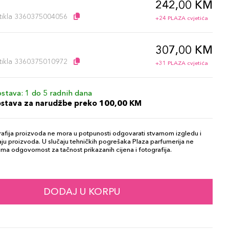
242,00 KM
l
artikla 3360375004056
+24 PLAZA cvjetića
307,00 KM
l
artikla 3360375010972
+31 PLAZA cvjetića
stava: 1 do 5 radnih dana
ostava za narudžbe preko 100,00 KM
afija proizvoda ne mora u potpunosti odgovarati stvarnom izgledu i
ju proizvoda. U slučaju tehničkih pogrešaka Plaza parfumerija ne
ma odgovornost za tačnost prikazanih cijena i fotografija.
DODAJ U KORPU