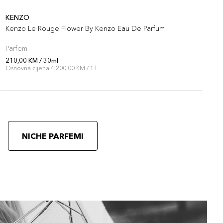
KENZO
M
Kenzo Le Rouge Flower By Kenzo Eau De Parfum
M
Parfem
P
210,00 KM / 30ml
2
Osnovna cijena 4.200,00 KM / 1 l
O
NICHE PARFEMI