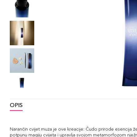
OPIS
Narančin cvijet muza je ove kreacije: Čudo prirode esencija že
potpunu magiju cvijeta i upravlja svojom metamorfozom nježn