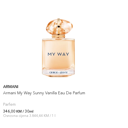
ARMANI
A
Armani My Way Sunny Vanilla Eau De Parfum
A
Parfem
P
346,00 KM / 30ml
3
Osnovna cijena 3.844,44 KM / 1 l
O