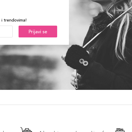
a i trendovima!
Prijavi se