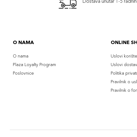
Dostava unutar 1-5 radni
O NAMA
ONLINE S
O nama
Uslovi korišt
Plaza Loyalty Program
Uslovi dosta
Poslovnice
Politika priva
Pravilnik o u
Pravilnik o fo