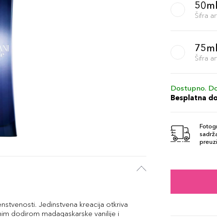
50m
Šifra 
75m
Šifra 
Dostupno. Do
Besplatna d
Fotogr
sadrža
preuzi
nstvenosti. Jedinstvena kreacija otkriva
im dodirom madagaskarske vanilije i