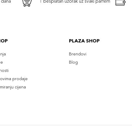
h dana
1 besplatan uzorak uz svaki parfem
HOP
PLAZA SHOP
enja
Brendovi
ve
Blog
tnosti
slovima prodaje
rmiranju cijena