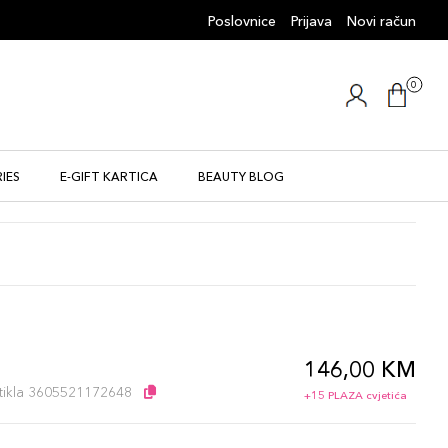
Poslovnice
Prijava
Novi račun
0
IES
E-GIFT KARTICA
BEAUTY BLOG
146,00 KM
l
artikla 3605521172648
+15 PLAZA cvjetića