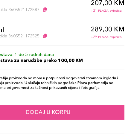
207,00 KM
l
artikla 3605521172587
+21 PLAZA cvjetića
289,00 KM
ml
artikla 3605521172525
+29 PLAZA cvjetića
stava: 1 do 5 radnih dana
ostava za narudžbe preko 100,00 KM
afija proizvoda ne mora u potpunosti odgovarati stvarnom izgledu i
ju proizvoda. U slučaju tehničkih pogrešaka Plaza parfumerija ne
ma odgovornost za tačnost prikazanih cijena i fotografija.
DODAJ U KORPU