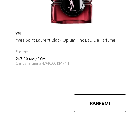
YSL
Yves Saint Laurent Black Opium Pink Eau De Parfume
Parfem
247,00 KM / 50ml
Osnovna cijena 4.940,00 KM / 1 l
PARFEMI