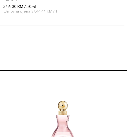
346,00 KM / 50ml
3
Osnovna cijena 3.844,44 KM / 1 l
O