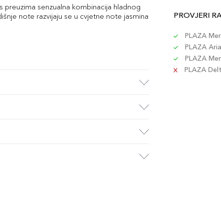
s preuzima senzualna kombinacija hladnog
PROVJERI R
šnje note razvijaju se u cvjetne note jasmina
PLAZA Merc
PLAZA Aria 
PLAZA Merc
PLAZA Delta