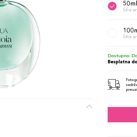
50m
Šifra 
100
Šifra 
Dostupno. Do
Besplatna d
Fotogr
sadrža
preuzi