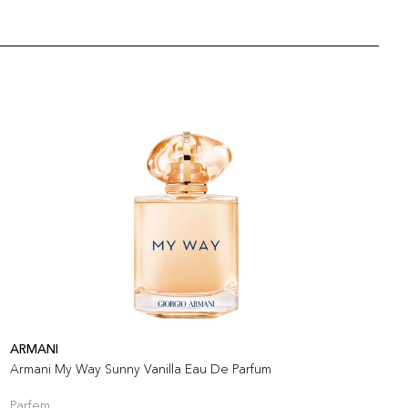
ARMANI
A
Armani My Way Sunny Vanilla Eau De Parfum
A
Parfem
P