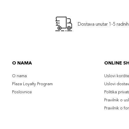
Dostava unutar 1-5 radni
O NAMA
ONLINE S
O nama
Uslovi korišt
Plaza Loyalty Program
Uslovi dosta
Poslovnice
Politika priva
Pravilnik o u
Pravilnik o fo