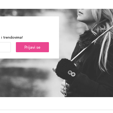
a i trendovima!
Prijavi se