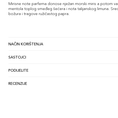
Mirisne note parfema donose nježan morski miris a potom va
mentola toplog smeđeg šećera i nota talijanskog limuna. Sredi
božura i tragove ružičastog papra.
NAČIN KORIŠTENJA
SASTOJCI
PODIJELITE
RECENZIJE