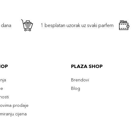
h dana
1 besplatan uzorak uz svaki parfem
HOP
PLAZA SHOP
enja
Brendovi
ve
Blog
tnosti
slovima prodaje
rmiranju cijena