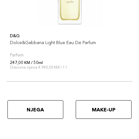
D&G
Dolce&Gabbana Light Blue Eau De Parfum
Parfem
247,00 KM / 50ml
Osnovna cijena 4.940,00 KM / 1 l
NJEGA
MAKE-UP