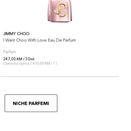
JIMMY CHOO
L
I Want Choo With Love Eau De Parfum
L
Parfem
P
247,00 KM / 50ml
2
Osnovna cijena 2.470,00 KM / 1 l
O
NICHE PARFEMI