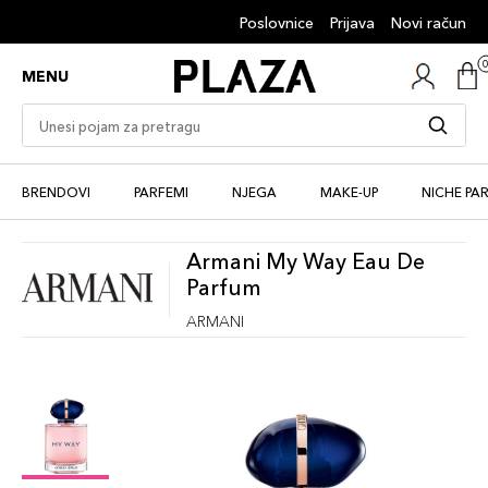
Poslovnice
Prijava
Novi račun
MENU
BRENDOVI
PARFEMI
NJEGA
MAKE-UP
NICHE PA
Armani My Way Eau De
Parfum
ARMANI