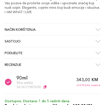
Vas poziva da proširite svoje vidike i upoznate značaj koji
nudi svijet. Elegantni, cvjetni miris koji budi emocije i iskustva.
I AM WHAT I LIVE.
NAČIN KORIŠTENJA
SASTOJCI
PODIJELITE
RECENZIJE
90ml
343,00 KM
Šifra artikla
+34 PLAZA cvjetića
3614272907690
Dostupno. Dostava: 1 do 5 radnih dana