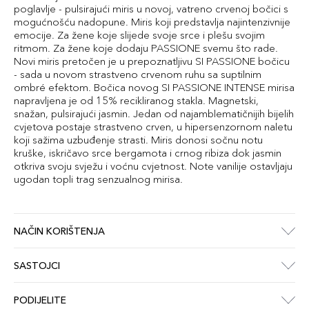
poglavlje - pulsirajući miris u novoj, vatreno crvenoj bočici s
mogućnošću nadopune. Miris koji predstavlja najintenzivnije
emocije. Za žene koje slijede svoje srce i plešu svojim
ritmom. Za žene koje dodaju PASSIONE svemu što rade.
Novi miris pretočen je u prepoznatljivu SI PASSIONE bočicu
- sada u novom strastveno crvenom ruhu sa suptilnim
ombré efektom. Bočica novog SI PASSIONE INTENSE mirisa
napravljena je od 15% recikliranog stakla. Magnetski,
snažan, pulsirajući jasmin. Jedan od najamblematičnijih bijelih
cvjetova postaje strastveno crven, u hipersenzornom naletu
koji sažima uzbuđenje strasti. Miris donosi sočnu notu
kruške, iskričavo srce bergamota i crnog ribiza dok jasmin
otkriva svoju svježu i voćnu cvjetnost. Note vanilije ostavljaju
ugodan topli trag senzualnog mirisa.
NAČIN KORIŠTENJA
SASTOJCI
PODIJELITE