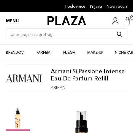
Poslovnice
Prijava
Novi račun
MENU
BRENDOVI
PARFEMI
NJEGA
MAKE-UP
NICHE PA
Armani Si Passione Intense
Eau De Parfum Refill
ARMANI