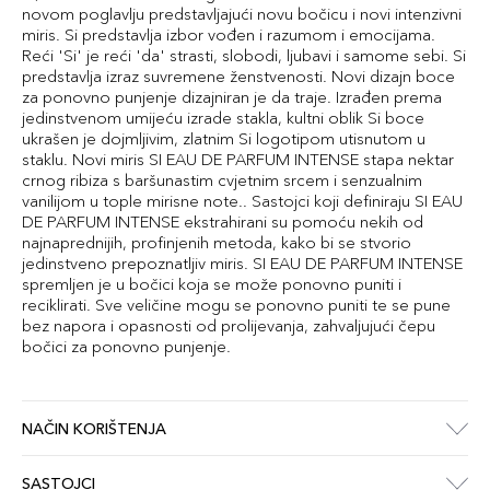
novom poglavlju predstavljajući novu bočicu i novi intenzivni
miris. Si predstavlja izbor vođen i razumom i emocijama.
Reći 'Si' je reći 'da' strasti, slobodi, ljubavi i samome sebi. Si
predstavlja izraz suvremene ženstvenosti. Novi dizajn boce
za ponovno punjenje dizajniran je da traje. Izrađen prema
jedinstvenom umijeću izrade stakla, kultni oblik Si boce
ukrašen je dojmljivim, zlatnim Si logotipom utisnutom u
staklu. Novi miris SI EAU DE PARFUM INTENSE stapa nektar
crnog ribiza s baršunastim cvjetnim srcem i senzualnim
vanilijom u tople mirisne note.. Sastojci koji definiraju SI EAU
DE PARFUM INTENSE ekstrahirani su pomoću nekih od
najnaprednijih, profinjenih metoda, kako bi se stvorio
jedinstveno prepoznatljiv miris. SI EAU DE PARFUM INTENSE
spremljen je u bočici koja se može ponovno puniti i
reciklirati. Sve veličine mogu se ponovno puniti te se pune
bez napora i opasnosti od prolijevanja, zahvaljujući čepu
bočici za ponovno punjenje.
NAČIN KORIŠTENJA
SASTOJCI