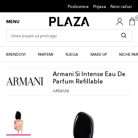
Poslovnice
Prijava
Novi račun
MENU
BRENDOVI
PARFEMI
NJEGA
MAKE-UP
NICHE PA
Armani Si Intense Eau De
Parfum Refillable
ARMANI