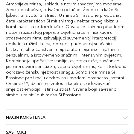
Armanijeva mirisa, u skladu s novim shvaćanjima moderne
žene: neustrašive, odvažne i odlučne. Žene koja kaže Si
ljubavi, Si životu, Si strasti. U mirisu Si Passione prepoznat
ćete karakterističan Si mirisni trag - nektar crnog ribiza u
kombinaciji sa notom kruške. Otvara se iznimno pikantnom
notom ružičastog papra, a cvjetno srce mirisa kuca u
strastvenom ritmu zahvaljujući suvremenoj interpretaciji
delikatnih ružinih latica, opojnoj, puderastoj sunčanici i
blistavim, ultra ženstvenim apsolutom jasmina - nježnim i
senzualnim, a istovremeno snažnim i intenzivnim cvijetom.
Kombinacija upečatljive vanilije, cvjetova ruže, sunčanice i
jasmina stvara senzualan, voćno-cvjetni miris, koji istodobnu
odražava žensku nježnost i snagu. Samo srce mirisa Si
Passione prožimaju cedrovina i moderni drvenasto-jantarni
Orcanox™, dajući mu zrelost i karakter, odražavajući
smjelost emocija i istinsku strast. Crvena boja savršeno
simbolizira bit i duh mirisa Si Passione.
NAČIN KORIŠTENJA
SASTOJCI