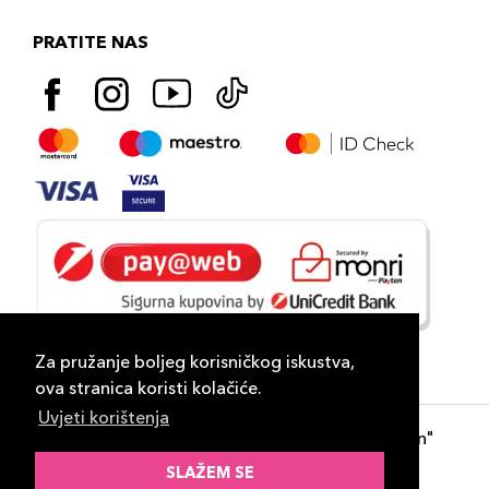
PRATITE NAS
Za pružanje boljeg korisničkog iskustva,
ova stranica koristi kolačiće.
Uvjeti korištenja
Copyright 2026
PLAZA
- "DP Lux Distribution"
d.o.o. Banja Luka
SLAŽEM SE
Razvili
ID-S Consulting d.o.o. Sarajevo