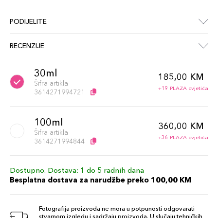
PODIJELITE
RECENZIJE
30ml
185,00 KM
Šifra artikla
+19 PLAZA cvjetića
3614271994721
100ml
360,00 KM
Šifra artikla
+36 PLAZA cvjetića
3614271994844
Dostupno. Dostava: 1 do 5 radnih dana
Besplatna dostava za narudžbe preko 100,00 KM
Fotografija proizvoda ne mora u potpunosti odgovarati
stvarnom izgledu i sadržaju proizvoda. U slučaju tehničkih