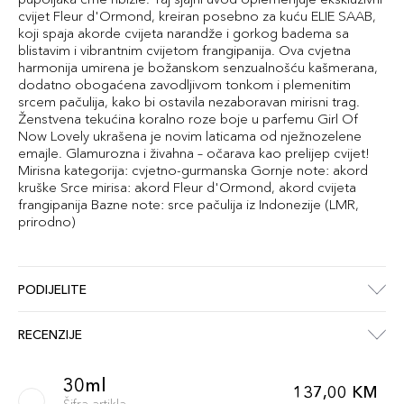
cvijet Fleur d'Ormond, kreiran posebno za kuću ELIE SAAB,
koji spaja akorde cvijeta narandže i gorkog badema sa
blistavim i vibrantnim cvijetom frangipanija. Ova cvjetna
harmonija umirena je božanskom senzualnošću kašmerana,
dodatno obogaćena zavodljivom tonkom i plemenitim
srcem pačulija, kako bi ostavila nezaboravan mirisni trag.
Ženstvena tekućina koralno roze boje u parfemu Girl Of
Now Lovely ukrašena je novim laticama od nježnozelene
emajle. Glamurozna i živahna – očarava kao prelijep cvijet!
Mirisna kategorija: cvjetno-gurmanska Gornje note: akord
kruške Srce mirisa: akord Fleur d'Ormond, akord cvijeta
frangipanija Bazne note: srce pačulija iz Indonezije (LMR,
prirodno)
PODIJELITE
RECENZIJE
30ml
137,00 KM