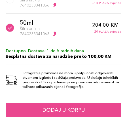
Šifra artikla
+14 PLAZA cvjetića
7640233341056
50ml
204,00 KM
Šifra artikla
+20 PLAZA cvjetića
7640233341063
Dostupno. Dostava: 1 do 5 radnih dana
Besplatna dostava za narudžbe preko 100,00 KM
Fotografija proizvoda ne mora u potpunosti odgovarati
stvarnom izgledu i sadržaju proizvoda. U slučaju tehničkih
pogrešaka Plaza parfumerija ne preuzima odgovornost za
tačnost prikazanih cijena i fotografija.
DODAJ U KORPU