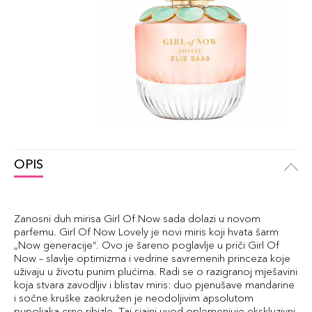
OPIS
Zanosni duh mirisa Girl Of Now sada dolazi u novom
parfemu. Girl Of Now Lovely je novi miris koji hvata šarm
„Now generacije“. Ovo je šareno poglavlje u priči Girl Of
Now – slavlje optimizma i vedrine savremenih princeza koje
uživaju u životu punim plućima. Radi se o razigranoj mješavini
koja stvara zavodljiv i blistav miris: duo pjenušave mandarine
i sočne kruške zaokružen je neodoljivim apsolutom
pupoljaka crne ribizle. Taj sjajni uvod oplemenjuje ekskluzivni