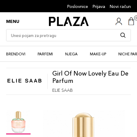
Poslovnice
Prijava
Novi račun
MENU
BRENDOVI
PARFEMI
NJEGA
MAKE-UP
NICHE PA
Girl Of Now Lovely Eau De
Parfum
ELIE SAAB