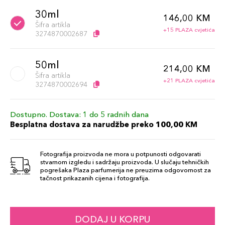
30ml
146,00 KM
Šifra artikla
+15 PLAZA cvjetića
3274870002687
50ml
214,00 KM
Šifra artikla
+21 PLAZA cvjetića
3274870002694
Dostupno. Dostava: 1 do 5 radnih dana
Besplatna dostava za narudžbe preko 100,00 KM
Fotografija proizvoda ne mora u potpunosti odgovarati
stvarnom izgledu i sadržaju proizvoda. U slučaju tehničkih
pogrešaka Plaza parfumerija ne preuzima odgovornost za
tačnost prikazanih cijena i fotografija.
DODAJ U KORPU