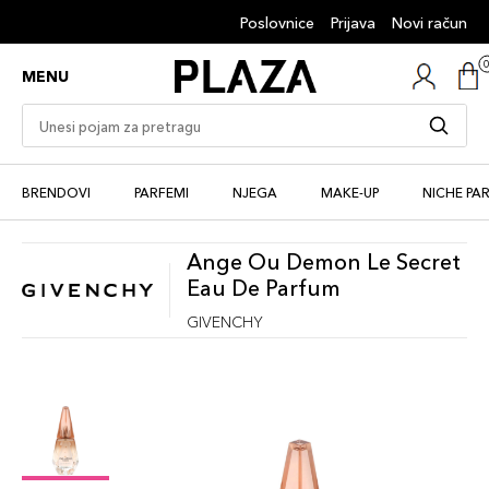
Poslovnice
Prijava
Novi račun
MENU
BRENDOVI
PARFEMI
NJEGA
MAKE-UP
NICHE PA
Ange Ou Demon Le Secret
Eau De Parfum
GIVENCHY