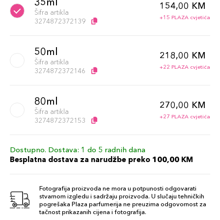
35ml
154,00 KM
Šifra artikla
+15 PLAZA cvjetića
3274872372139
50ml
218,00 KM
Šifra artikla
+22 PLAZA cvjetića
3274872372146
80ml
270,00 KM
Šifra artikla
+27 PLAZA cvjetića
3274872372153
Dostupno. Dostava: 1 do 5 radnih dana
Besplatna dostava za narudžbe preko 100,00 KM
Fotografija proizvoda ne mora u potpunosti odgovarati
stvarnom izgledu i sadržaju proizvoda. U slučaju tehničkih
pogrešaka Plaza parfumerija ne preuzima odgovornost za
tačnost prikazanih cijena i fotografija.