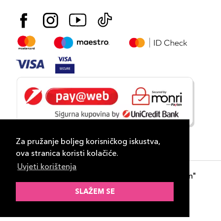
Za pružanje boljeg korisničkog iskustva,
ova stranica koristi kolačiće.
Uvjeti korištenja
Copyright 2026
PLAZA
- "DP Lux Distribution"
d.o.o. Banja Luka
SLAŽEM SE
Razvili
ID-S Consulting d.o.o. Sarajevo