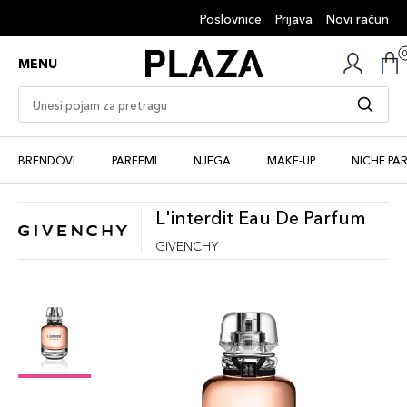
Poslovnice
Prijava
Novi račun
MENU
BRENDOVI
PARFEMI
NJEGA
MAKE-UP
NICHE PA
L'interdit Eau De Parfum
GIVENCHY