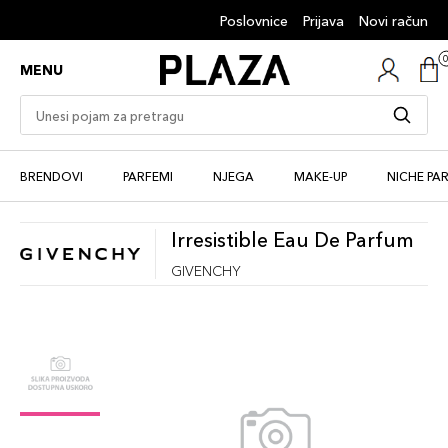
Poslovnice
Prijava
Novi račun
MENU
BRENDOVI
PARFEMI
NJEGA
MAKE-UP
NICHE PA
Irresistible Eau De Parfum
GIVENCHY