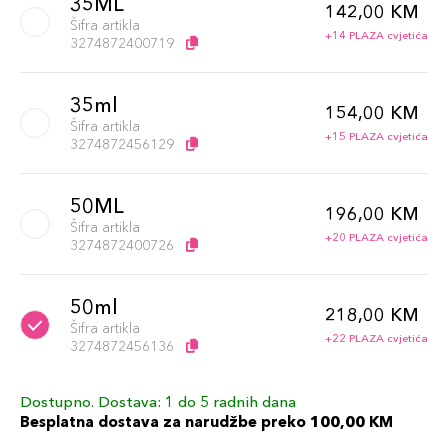
35ML
142,00 KM
Šifra artikla
+14 PLAZA cvjetića
3274872400719
35ml
154,00 KM
Šifra artikla
+15 PLAZA cvjetića
3274872456129
50ML
196,00 KM
Šifra artikla
+20 PLAZA cvjetića
3274872400726
50ml
218,00 KM
Šifra artikla
+22 PLAZA cvjetića
3274872456136
Dostupno. Dostava: 1 do 5 radnih dana
80ML
238,00 KM
Besplatna dostava za narudžbe preko 100,00 KM
Šifra artikla
+24 PLAZA cvjetića
3274872400733