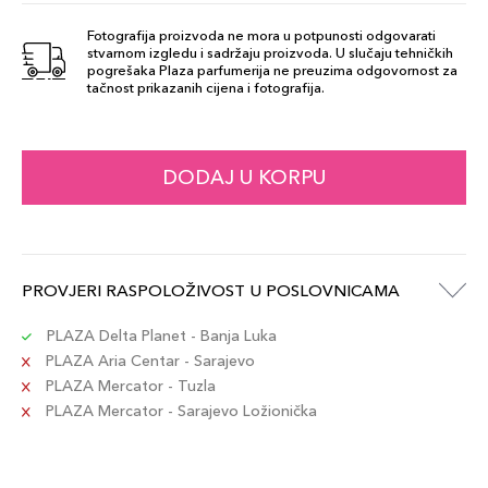
Fotografija proizvoda ne mora u potpunosti odgovarati
stvarnom izgledu i sadržaju proizvoda. U slučaju tehničkih
80ml
pogrešaka Plaza parfumerija ne preuzima odgovornost za
270,00 KM
tačnost prikazanih cijena i fotografija.
Šifra artikla
+27 PLAZA cvjetića
3274872456143
DODAJ U KORPU
PROVJERI RASPOLOŽIVOST U POSLOVNICAMA
PLAZA Delta Planet - Banja Luka
PLAZA Aria Centar - Sarajevo
PLAZA Mercator - Tuzla
PLAZA Mercator - Sarajevo Ložionička