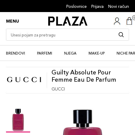
Poslovnice
Prijava
Novi račun
MENU
BRENDOVI
PARFEMI
NJEGA
MAKE-UP
NICHE PA
Guilty Absolute Pour
Femme Eau De Parfum
GUCCI