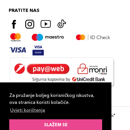
PRATITE NAS
Za pružanje boljeg korisničkog iskustva,
ova stranica koristi kolačiće.
Uvjeti korištenja
Copyright 2026
PLAZA
- "DP Lux Distribution"
d.o.o. Banja Luka
SLAŽEM SE
Razvili
ID-S Consulting d.o.o. Sarajevo