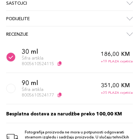
SASTOJCI
PODIJELITE
RECENZIJE
30 ml
186,00 KM
Šifra artikla
+19 PLAZA cvjetića
8005610524115
90 ml
351,00 KM
Šifra artikla
+35 PLAZA cvjetića
8005610524177
Besplatna dostava za narudžbe preko 100,00 KM
Fotografija proizvoda ne mora u potpunosti odgovarati
stvarnom izgledu i sadržaju proizvoda. U slučaju tehničkih