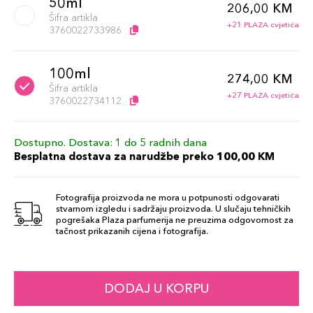
50ml
206,00 KM
Šifra artikla
+21 PLAZA cvjetića
3760022733986
100ml
274,00 KM
Šifra artikla
+27 PLAZA cvjetića
3760022734112
Dostupno. Dostava: 1 do 5 radnih dana
Besplatna dostava za narudžbe preko 100,00 KM
Fotografija proizvoda ne mora u potpunosti odgovarati
stvarnom izgledu i sadržaju proizvoda. U slučaju tehničkih
pogrešaka Plaza parfumerija ne preuzima odgovornost za
tačnost prikazanih cijena i fotografija.
DODAJ U KORPU