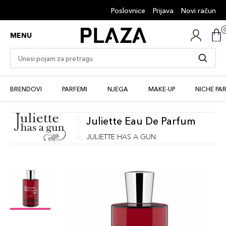
Poslovnice
Prijava
Novi račun
MENU
BRENDOVI
PARFEMI
NJEGA
MAKE-UP
NICHE PA
Juliette Eau De Parfum
JULIETTE HAS A GUN