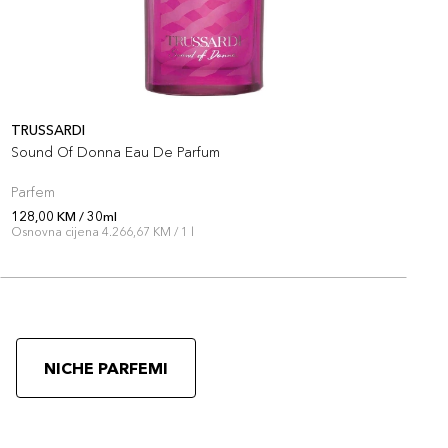
TRUSSARDI
M
Sound Of Donna Eau De Parfum
M
Parfem
P
128,00 KM / 30ml
1
Osnovna cijena 4.266,67 KM / 1 l
O
NICHE PARFEMI