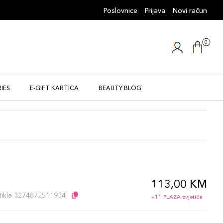
Poslovnice
Prijava
Novi račun
0
IES
E-GIFT KARTICA
BEAUTY BLOG
113,00 KM
l
artikla 3274872511934
+11 PLAZA cvjetića