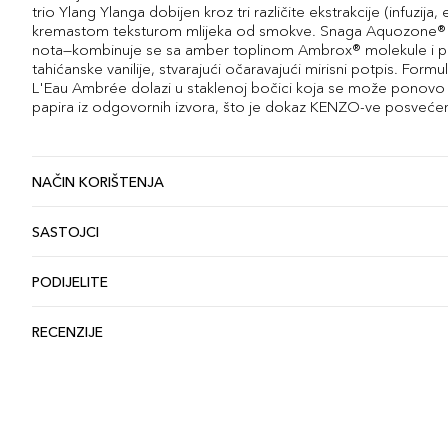
trio Ylang Ylanga dobijen kroz tri različite ekstrakcije (infuzija,
kremastom teksturom mlijeka od smokve. Snaga Aquozone® m
nota—kombinuje se sa amber toplinom Ambrox® molekule i pr
tahićanske vanilije, stvarajući očaravajući mirisni potpis. Form
L'Eau Ambrée dolazi u staklenoj bočici koja se može ponovo 
papira iz odgovornih izvora, što je dokaz KENZO-ve posvećenos
NAČIN KORIŠTENJA
SASTOJCI
PODIJELITE
RECENZIJE