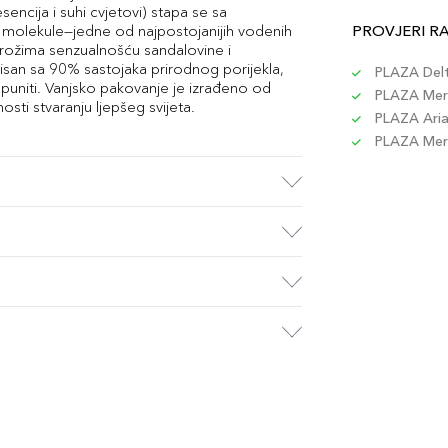
 esencija i suhi cvjetovi) stapa se sa
olekule—jedne od najpostojanijih vodenih
PROVJERI R
ožima senzualnošću sandalovine i
ulisan sa 90% sastojaka prirodnog porijekla,
PLAZA Delta
puniti. Vanjsko pakovanje je izrađeno od
PLAZA Merc
ti stvaranju ljepšeg svijeta.
PLAZA Aria 
PLAZA Merc