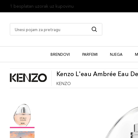
1 besplatan uzorak uz kupovinu
BRENDOVI
PARFEMI
NJEGA
M
Kenzo L'eau Ambrée Eau D
KENZO