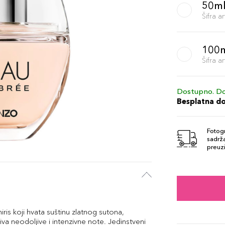
50m
Šifra 
100
Šifra 
Dostupno. Do
Besplatna d
Fotogr
sadrža
preuzi
is koji hvata suštinu zlatnog sutona,
iva neodoljive i intenzivne note. Jedinstveni