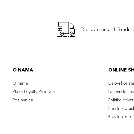
Dostava unutar 1-5 radni
O NAMA
ONLINE S
O nama
Uslovi korišt
Plaza Loyalty Program
Uslovi dosta
Poslovnice
Politika priva
Pravilnik o u
Pravilnik o fo