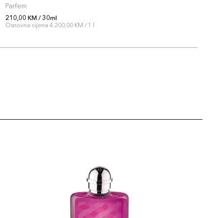
Parfem
P
210,00 KM / 30ml
1
Osnovna cijena 4.200,00 KM / 1 l
O