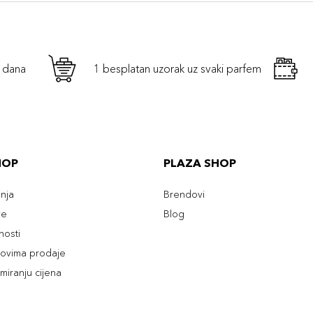
h dana
1 besplatan uzorak uz svaki parfem
HOP
PLAZA SHOP
enja
Brendovi
ve
Blog
tnosti
slovima prodaje
rmiranju cijena