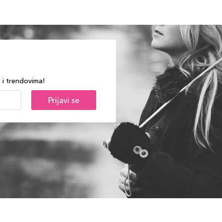
a i trendovima!
Prijavi se