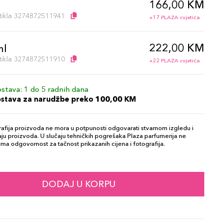
166,00 KM
l
artikla 3274872511941
+17 PLAZA cvjetića
222,00 KM
ml
artikla 3274872511910
+22 PLAZA cvjetića
stava: 1 do 5 radnih dana
ostava za narudžbe preko 100,00 KM
afija proizvoda ne mora u potpunosti odgovarati stvarnom izgledu i
ju proizvoda. U slučaju tehničkih pogrešaka Plaza parfumerija ne
ma odgovornost za tačnost prikazanih cijena i fotografija.
DODAJ U KORPU