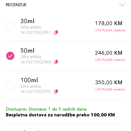
RECENZIJE
30ml
178,00 KM
Šifra artikla
+18 PLAZA cvjetića
3614273922951
50ml
246,00 KM
Šifra artikla
+25 PLAZA cvjetića
3614273922968
100ml
350,00 KM
Šifra artikla
+35 PLAZA cvjetića
3614273922975
Dostupno. Dostava: 1 do 5 radnih dana
Besplatna dostava za narudžbe preko 100,00 KM