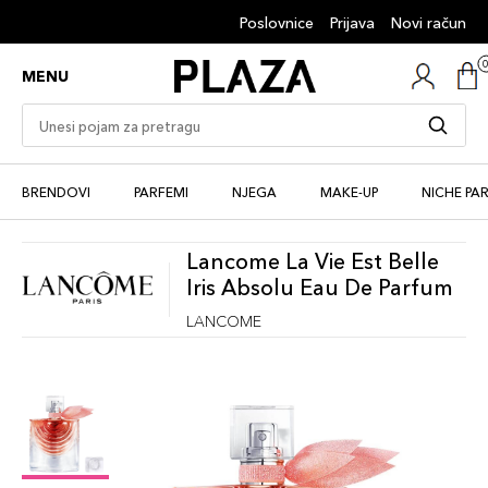
Poslovnice
Prijava
Novi račun
MENU
BRENDOVI
PARFEMI
NJEGA
MAKE-UP
NICHE PA
Lancome La Vie Est Belle
Iris Absolu Eau De Parfum
LANCOME