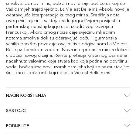
smokve. Uz novi miris, dolazi i novi dizajn bočice uz koji će
Vaš osmijeh trajati vječno. La Vie est Belle Iris Absolu nova je
očaravajuća interpretacija kultnog mirisa. Središnja nota
ovog mirisa je iris, sastojak s dugogodišnjom povijesti u
parfemskoj industriji koji je uzet iz održivog razvoja u
Francuskoj. Akord crnog ribiza daje svježinu mliječnim
notama smokve dok su očaravajući pačuli i gurmanska
vanilija ono što povezuje ovaj miris s originalnom La Vie est
Belle parfemskom vodom. Nova interpretacija mirisa dolazi i
u bočici novog dizajna. Reinterpretacija kristalnog osmijeha
nadahnuta valovima koje stvara kap koja padne na površinu
vode, bočica ima novi uzorak osmijeha koji se nezaustavljivo
širi - kao i sreća onih koji nose La Vie est Belle miris.
NAČIN KORIŠTENJA
SASTOJCI
PODIJELITE