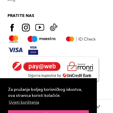
PRATITE NAS
Za pružanje boljeg korisničkog iskustva,
ova stranica koristi kolačiće.
Uvjeti korištenja
Copyright 2026
PLAZA
- "DP Lux Distribution"
d.o.o. Banja Luka