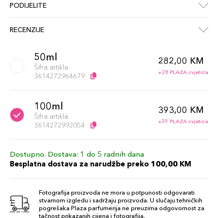
PODIJELITE
RECENZIJE
50ml
282,00 KM
Šifra artikla
+28 PLAZA cvjetića
3614272964679
100ml
393,00 KM
Šifra artikla
+39 PLAZA cvjetića
3614272992054
Dostupno. Dostava: 1 do 5 radnih dana
Besplatna dostava za narudžbe preko 100,00 KM
Fotografija proizvoda ne mora u potpunosti odgovarati
stvarnom izgledu i sadržaju proizvoda. U slučaju tehničkih
pogrešaka Plaza parfumerija ne preuzima odgovornost za
tačnost prikazanih cijena i fotografija.