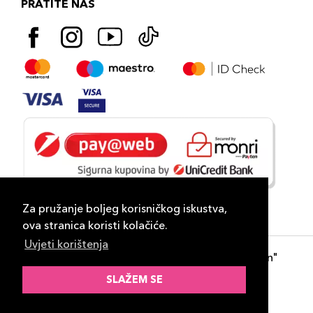
PRATITE NAS
Za pružanje boljeg korisničkog iskustva,
ova stranica koristi kolačiće.
Uvjeti korištenja
Copyright 2026
PLAZA
- "DP Lux Distribution"
d.o.o. Banja Luka
SLAŽEM SE
Razvili
ID-S Consulting d.o.o. Sarajevo