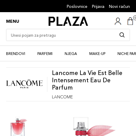
Poslovnice
Prijava
Novi račun
MENU
BRENDOVI
PARFEMI
NJEGA
MAKE-UP
NICHE PA
Lancome La Vie Est Belle
Intensement Eau De
Parfum
LANCOME