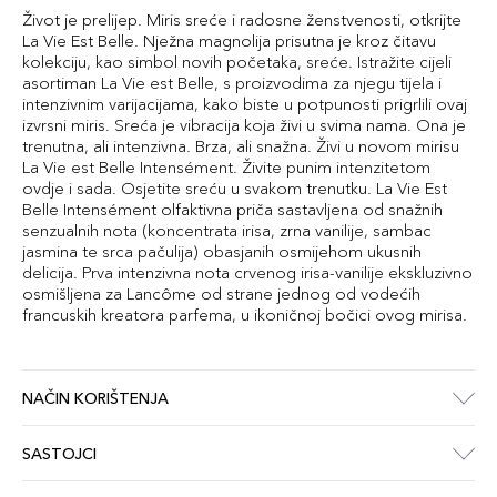
Život je prelijep. Miris sreće i radosne ženstvenosti, otkrijte
La Vie Est Belle. Nježna magnolija prisutna je kroz čitavu
kolekciju, kao simbol novih početaka, sreće. Istražite cijeli
asortiman La Vie est Belle, s proizvodima za njegu tijela i
intenzivnim varijacijama, kako biste u potpunosti prigrlili ovaj
izvrsni miris. Sreća je vibracija koja živi u svima nama. Ona je
trenutna, ali intenzivna. Brza, ali snažna. Živi u novom mirisu
La Vie est Belle Intensément. Živite punim intenzitetom
ovdje i sada. Osjetite sreću u svakom trenutku. La Vie Est
Belle Intensément olfaktivna priča sastavljena od snažnih
senzualnih nota (koncentrata irisa, zrna vanilije, sambac
jasmina te srca pačulija) obasjanih osmijehom ukusnih
delicija. Prva intenzivna nota crvenog irisa-vanilije ekskluzivno
osmišljena za Lancôme od strane jednog od vodećih
francuskih kreatora parfema, u ikoničnoj bočici ovog mirisa.
NAČIN KORIŠTENJA
SASTOJCI