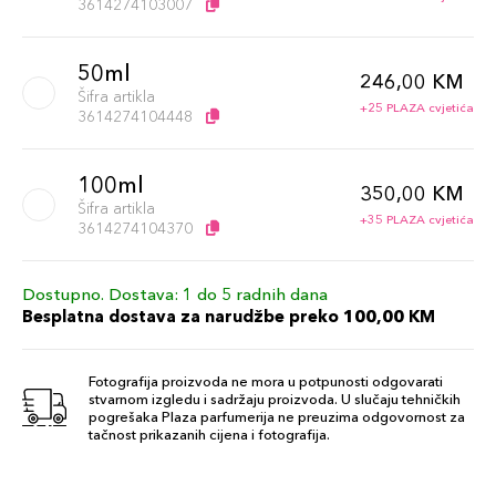
3614274103007
50ml
246,00 KM
Šifra artikla
+25 PLAZA cvjetića
3614274104448
100ml
350,00 KM
Šifra artikla
+35 PLAZA cvjetića
3614274104370
Dostupno. Dostava: 1 do 5 radnih dana
Besplatna dostava za narudžbe preko 100,00 KM
Fotografija proizvoda ne mora u potpunosti odgovarati
stvarnom izgledu i sadržaju proizvoda. U slučaju tehničkih
pogrešaka Plaza parfumerija ne preuzima odgovornost za
tačnost prikazanih cijena i fotografija.