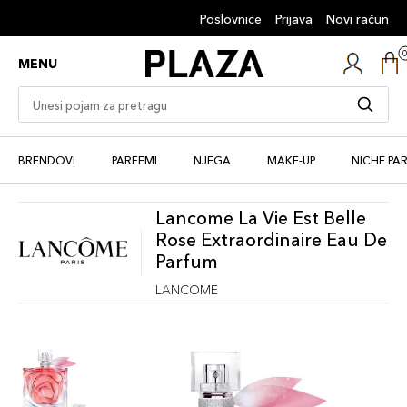
Poslovnice
Prijava
Novi račun
MENU
BRENDOVI
PARFEMI
NJEGA
MAKE-UP
NICHE PA
Lancome La Vie Est Belle
Rose Extraordinaire Eau De
Parfum
LANCOME