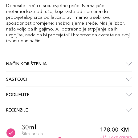
Donesite sreću u srcu cvjetne priče. Nema jače
metamorfoze od ruže, koja raste od sjemena do
procvjetalog srca od latica... Svi imamo u sebi ovu
sposobnost promjene: snažno sjeme sreće. Naš je izbor,
naša volja da ih gajimo. Ali potrebno je strpljenje da ih
uzgojite, nada da bi procvjetali i hrabrost da cvatete na svoj
izvanredan način.
NAČIN KORIŠTENJA
SASTOJCI
PODIJELITE
RECENZIJE
30ml
178,00 KM
Šifra artikla
+18 PLAZA cvjetića