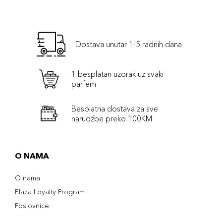
Dostava unutar 1-5 radnih dana
1 besplatan uzorak uz svaki
parfem
Besplatna dostava za sve
narudźbe preko 100KM
O NAMA
O nama
Plaza Loyalty Program
Poslovnice