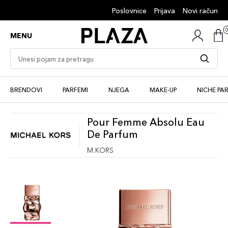
Poslovnice
Prijava
Novi račun
MENU
BRENDOVI
PARFEMI
NJEGA
MAKE-UP
NICHE PA
Pour Femme Absolu Eau
De Parfum
M.KORS