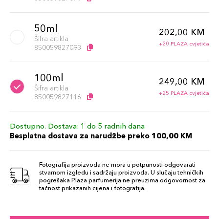
50ml
202,00 KM
Šifra artikla
+20 PLAZA cvjetića
850059827093
100ml
249,00 KM
Šifra artikla
+25 PLAZA cvjetića
850059827116
Dostupno. Dostava: 1 do 5 radnih dana
Besplatna dostava za narudžbe preko 100,00 KM
Fotografija proizvoda ne mora u potpunosti odgovarati
stvarnom izgledu i sadržaju proizvoda. U slučaju tehničkih
pogrešaka Plaza parfumerija ne preuzima odgovornost za
tačnost prikazanih cijena i fotografija.