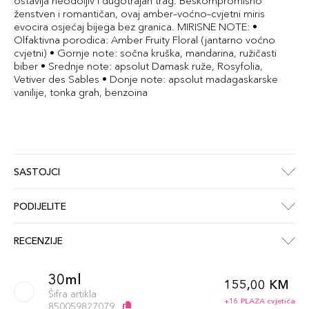
ostavlja neodoljiv i dugotrajan trag. Beskompromisno
ženstven i romantičan, ovaj amber–voćno–cvjetni miris
evocira osjećaj bijega bez granica. MIRISNE NOTE: •
Olfaktivna porodica: Amber Fruity Floral (jantarno voćno
cvjetni) • Gornje note: sočna kruška, mandarina, ružičasti
biber • Srednje note: apsolut Damask ruže, Rosyfolia,
Vetiver des Sables • Donje note: apsolut madagaskarske
vanilije, tonka grah, benzoina
SASTOJCI
PODIJELITE
RECENZIJE
30ml
155,00 KM
Šifra artikla
+16 PLAZA cvjetića
850059827079