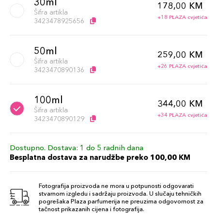
30ml
178,00 KM
Šifra artikla
+18 PLAZA cvjetića
3423478925656
50ml
259,00 KM
Šifra artikla
+26 PLAZA cvjetića
3423470890136
100ml
344,00 KM
Šifra artikla
+34 PLAZA cvjetića
3423470890129
Dostupno. Dostava: 1 do 5 radnih dana
Besplatna dostava za narudžbe preko 100,00 KM
Fotografija proizvoda ne mora u potpunosti odgovarati
stvarnom izgledu i sadržaju proizvoda. U slučaju tehničkih
pogrešaka Plaza parfumerija ne preuzima odgovornost za
tačnost prikazanih cijena i fotografija.