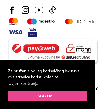
Za pružanje boljeg korisničkog iskustva,
ova stranica koristi kolačiće.
Uvjeti korištenja
Copyright 2026
PLAZA
- "DP Lux Distribution"
d.o.o. Banja Luka
SLAŽEM SE
Razvili
ID-S Consulting d.o.o. Sarajevo