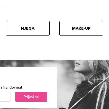
NJEGA
MAKE-UP
a i trendovima!
Prijavi se