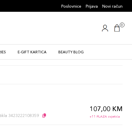
Poslovnice
Prijava
Novi račun
0
IES
E-GIFT KARTICA
BEAUTY BLOG
107,00 KM
l
artikla 3423222108359
+11 PLAZA cvjetića