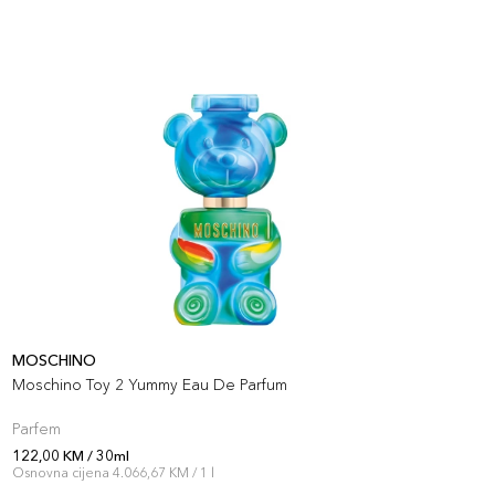
MOSCHINO
J
Moschino Toy 2 Yummy Eau De Parfum
I
Parfem
P
122,00 KM / 30ml
1
Osnovna cijena 4.066,67 KM / 1 l
O