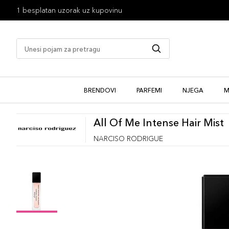
1 besplatan uzorak uz kupovinu
BRENDOVI
PARFEMI
NJEGA
M
All Of Me Intense Hair Mist
NARCISO RODRIGUE