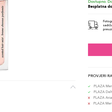
Dostupno. Do
Besplatna d
Fotogr
sadrža
preuzi
PROVJERI R
PLAZA Merc
PLAZA Delta
PLAZA Aria 
PLAZA Merc