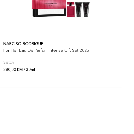
NARCISO RODRIGUE
N
For Her Eau De Parfum Intense Gift Set 2025
N
Setovi
S
280,00 KM / 30ml
2
O