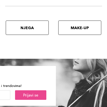
NJEGA
MAKE-UP
a i trendovima!
Prijavi se