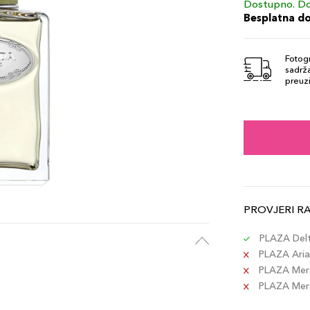
Dostupno. Do
Besplatna d
Fotogr
sadrža
preuzi
PROVJERI R
PLAZA Delta
PLAZA Aria 
PLAZA Merc
PLAZA Merca