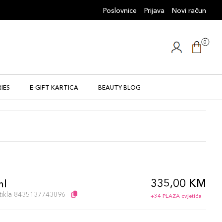
Poslovnice
Prijava
Novi račun
0
IES
E-GIFT KARTICA
BEAUTY BLOG
335,00 KM
ml
artikla 8435137743896
+34 PLAZA cvjetića