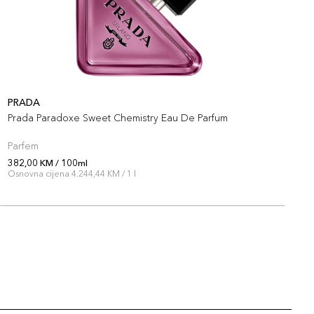
PRADA
P
Prada Paradoxe Sweet Chemistry Eau De Parfum
P
Parfem
P
382,00 KM / 100ml
3
Osnovna cijena 4.244,44 KM / 1 l
O