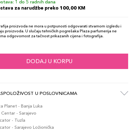
stava: 1 do 5 radnih dana
ostava za narudžbe preko 100,00 KM
afija proizvoda ne mora u potpunosti odgovarati stvarnom izgledu i
ju proizvoda. U slučaju tehničkih pogrešaka Plaza parfumerija ne
ma odgovornost za tačnost prikazanih cijena i fotografija.
DODAJ U KORPU
ASPOLOŽIVOST U POSLOVNICAMA
 Planet - Banja Luka
Centar - Sarajevo
ator - Tuzla
tor - Sarajevo Ložionička