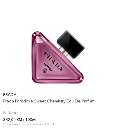
PRADA
J
Prada Paradoxe Sweet Chemistry Eau De Parfum
D
Parfem
P
382,00 KM / 100ml
3
Osnovna cijena 4.244,44 KM / 1 l
O