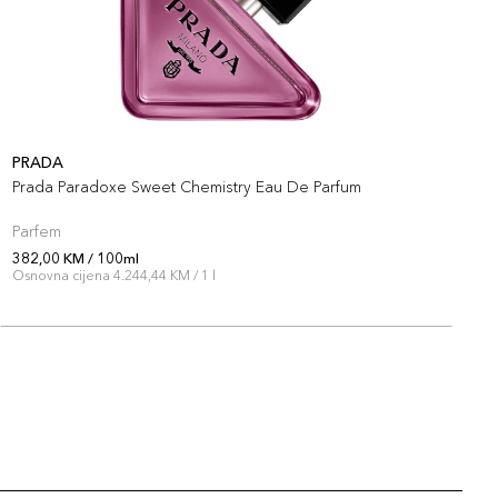
PRADA
P
Prada Paradoxe Sweet Chemistry Eau De Parfum
P
Parfem
P
382,00 KM / 100ml
3
Osnovna cijena 4.244,44 KM / 1 l
O