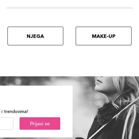
NJEGA
MAKE-UP
a i trendovima!
Prijavi se