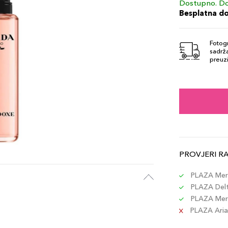
Dostupno. Do
Besplatna d
Fotogr
sadrža
preuzi
PROVJERI R
PLAZA Merc
PLAZA Delta
PLAZA Merc
PLAZA Aria 