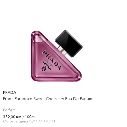
PRADA
J
Prada Paradoxe Sweet Chemistry Eau De Parfum
D
Parfem
P
382,00 KM / 100ml
3
Osnovna cijena 4.244,44 KM / 1 l
O