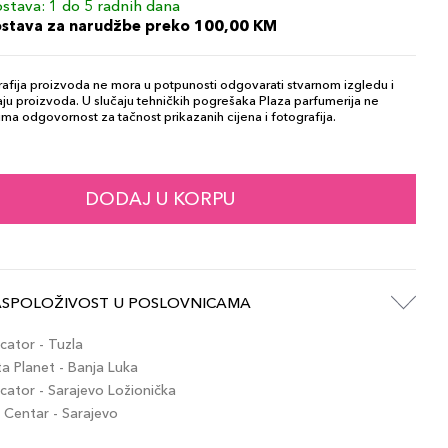
stava: 1 do 5 radnih dana
ostava za narudžbe preko 100,00 KM
afija proizvoda ne mora u potpunosti odgovarati stvarnom izgledu i
ju proizvoda. U slučaju tehničkih pogrešaka Plaza parfumerija ne
ma odgovornost za tačnost prikazanih cijena i fotografija.
DODAJ U KORPU
ASPOLOŽIVOST U POSLOVNICAMA
ator - Tuzla
 Planet - Banja Luka
ator - Sarajevo Ložionička
Centar - Sarajevo