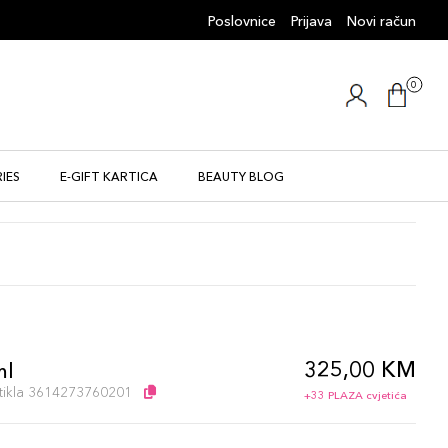
Poslovnice
Prijava
Novi račun
0
IES
E-GIFT KARTICA
BEAUTY BLOG
325,00 KM
ml
artikla 3614273760201
+33 PLAZA cvjetića