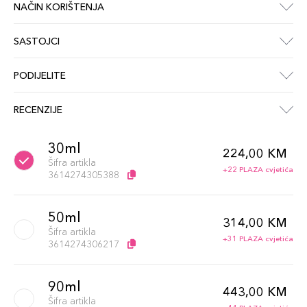
NAČIN KORIŠTENJA
SASTOJCI
PODIJELITE
RECENZIJE
30ml
224,00 KM
Šifra artikla
+22 PLAZA cvjetića
3614274305388
50ml
314,00 KM
Šifra artikla
+31 PLAZA cvjetića
3614274306217
90ml
443,00 KM
Šifra artikla