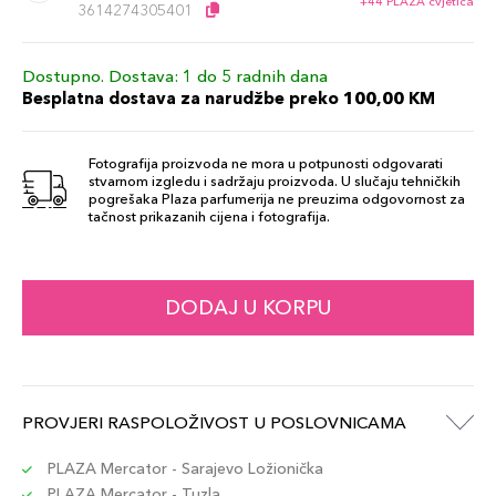
+44 PLAZA cvjetića
3614274305401
Dostupno. Dostava: 1 do 5 radnih dana
Besplatna dostava za narudžbe preko 100,00 KM
Fotografija proizvoda ne mora u potpunosti odgovarati
stvarnom izgledu i sadržaju proizvoda. U slučaju tehničkih
pogrešaka Plaza parfumerija ne preuzima odgovornost za
tačnost prikazanih cijena i fotografija.
DODAJ U KORPU
PROVJERI RASPOLOŽIVOST U POSLOVNICAMA
PLAZA Mercator - Sarajevo Ložionička
PLAZA Mercator - Tuzla