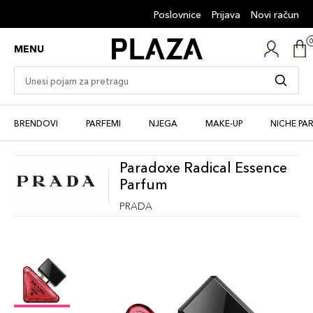
Poslovnice
Prijava
Novi račun
MENU
BRENDOVI
PARFEMI
NJEGA
MAKE-UP
NICHE PA
Paradoxe Radical Essence
Parfum
PRADA