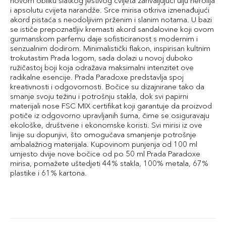
novom obliku slatkog jestivog cvijeta zahvaljujući ulju nerolija
i apsolutu cvijeta narandže. Srce mirisa otkriva iznenađujući
akord pistaća s neodoljivim prženim i slanim notama. U bazi
se ističe prepoznatljiv kremasti akord sandalovine koji ovom
gurmanskom parfemu daje sofisticiranost s modernim i
senzualnim dodirom. Minimalistički flakon, inspirisan kultnim
trokutastim Prada logom, sada dolazi u novoj duboko
ružičastoj boji koja odražava maksimalni intenzitet ove
radikalne esencije. Prada Paradoxe predstavlja spoj
kreativnosti i odgovornosti. Bočice su dizajnirane tako da
smanje svoju težinu i potrošnju stakla, dok svi papirni
materijali nose FSC MIX certifikat koji garantuje da proizvod
potiče iz odgovorno upravljanih šuma, čime se osiguravaju
ekološke, društvene i ekonomske koristi. Svi mirisi iz ove
linije su dopunjivi, što omogućava smanjenje potrošnje
ambalažnog materijala. Kupovinom punjenja od 100 ml
umjesto dvije nove bočice od po 50 ml Prada Paradoxe
mirisa, pomažete uštedjeti 44% stakla, 100% metala, 67%
plastike i 61% kartona.