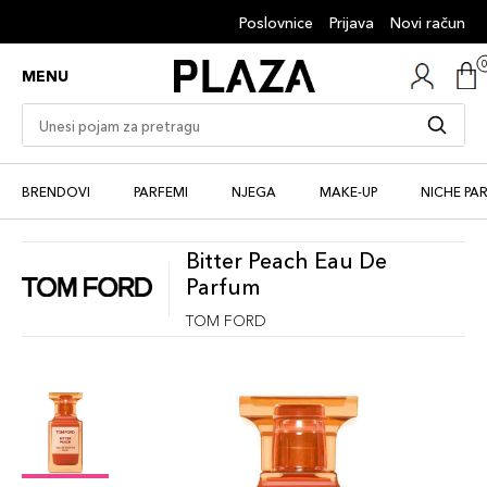
Poslovnice
Prijava
Novi račun
MENU
BRENDOVI
PARFEMI
NJEGA
MAKE-UP
NICHE PA
Bitter Peach Eau De
Parfum
TOM FORD