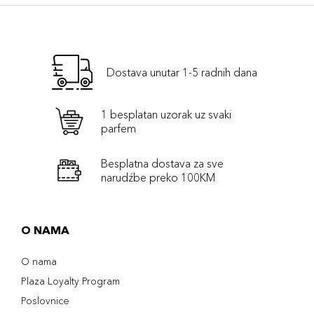
Dostava unutar 1-5 radnih dana
1 besplatan uzorak uz svaki
parfem
Besplatna dostava za sve
narudźbe preko 100KM
O NAMA
O nama
Plaza Loyalty Program
Poslovnice