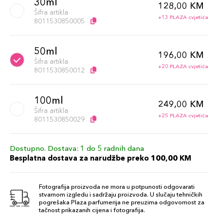
30ml
128,00 KM
Šifra artikla
+13 PLAZA cvjetića
8011530850005
50ml
196,00 KM
Šifra artikla
+20 PLAZA cvjetića
8011530850012
100ml
249,00 KM
Šifra artikla
+25 PLAZA cvjetića
8011530850029
Dostupno. Dostava: 1 do 5 radnih dana
Besplatna dostava za narudžbe preko 100,00 KM
Fotografija proizvoda ne mora u potpunosti odgovarati
stvarnom izgledu i sadržaju proizvoda. U slučaju tehničkih
pogrešaka Plaza parfumerija ne preuzima odgovornost za
tačnost prikazanih cijena i fotografija.