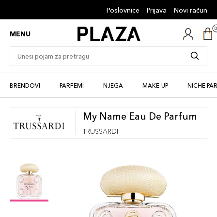
Poslovnice
Prijava
Novi račun
MENU
BRENDOVI
PARFEMI
NJEGA
MAKE-UP
NICHE PA
My Name Eau De Parfum
TRUSSARDI