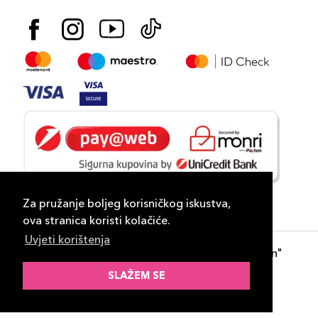
Za pružanje boljeg korisničkog iskustva,
ova stranica koristi kolačiće.
Uvjeti korištenja
Copyright 2026
PLAZA
- "DP Lux Distribution"
d.o.o. Banja Luka
SLAŽEM SE
Razvili
ID-S Consulting d.o.o. Sarajevo