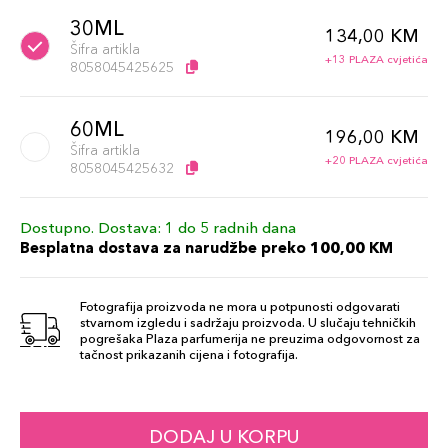
30ML
134,00 KM
Šifra artikla
+13 PLAZA cvjetića
8058045425625
60ML
196,00 KM
Šifra artikla
+20 PLAZA cvjetića
8058045425632
Dostupno. Dostava: 1 do 5 radnih dana
Besplatna dostava za narudžbe preko 100,00 KM
Fotografija proizvoda ne mora u potpunosti odgovarati
stvarnom izgledu i sadržaju proizvoda. U slučaju tehničkih
pogrešaka Plaza parfumerija ne preuzima odgovornost za
tačnost prikazanih cijena i fotografija.
DODAJ U KORPU