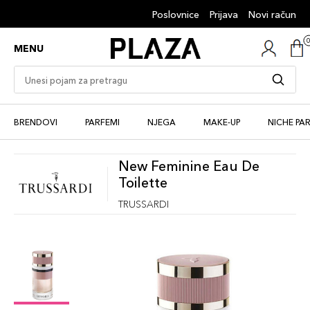
Poslovnice
Prijava
Novi račun
MENU
BRENDOVI
PARFEMI
NJEGA
MAKE-UP
NICHE PA
New Feminine Eau De
Toilette
TRUSSARDI