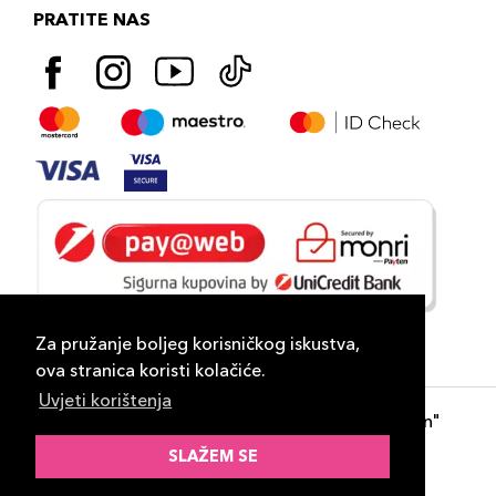
PRATITE NAS
Za pružanje boljeg korisničkog iskustva,
ova stranica koristi kolačiće.
Uvjeti korištenja
Copyright 2026
PLAZA
- "DP Lux Distribution"
d.o.o. Banja Luka
SLAŽEM SE
Razvili
ID-S Consulting d.o.o. Sarajevo