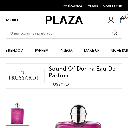
Poslovnice
Prijava
Novi račun
MENU
BRENDOVI
PARFEMI
NJEGA
MAKE-UP
NICHE PA
Sound Of Donna Eau De
Parfum
TRUSSARDI