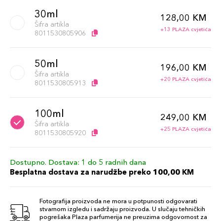
30ml
128,00 KM
Šifra artikla
+13 PLAZA cvjetića
8011530805906
50ml
196,00 KM
Šifra artikla
+20 PLAZA cvjetića
8011530805913
100ml
249,00 KM
Šifra artikla
+25 PLAZA cvjetića
8011530805920
Dostupno. Dostava: 1 do 5 radnih dana
Besplatna dostava za narudžbe preko 100,00 KM
Fotografija proizvoda ne mora u potpunosti odgovarati
stvarnom izgledu i sadržaju proizvoda. U slučaju tehničkih
pogrešaka Plaza parfumerija ne preuzima odgovornost za