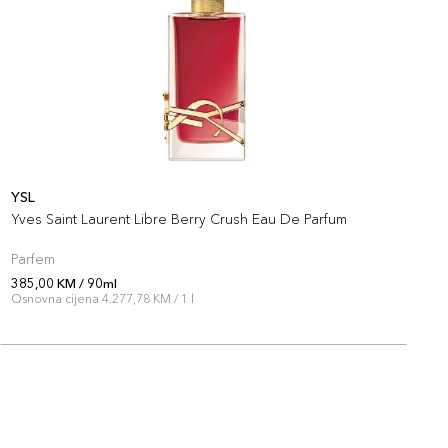
YSL
Y
Yves Saint Laurent Libre Berry Crush Eau De Parfum
L
Parfem
P
385,00 KM / 90ml
3
Osnovna cijena 4.277,78 KM / 1 l
O