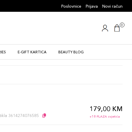
Poslovnice
Prijava
Novi račun
0
IES
E-GIFT KARTICA
BEAUTY BLOG
179,00 KM
l
artikla 3614274076585
+18 PLAZA cvjetića