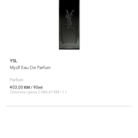
YSL
Myslf Eau De Parfum
Parfem
403,00 KM / 90ml
Osnovna cijena 2.686,67 KM / 1 l