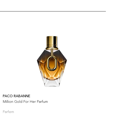
PACO RABANNE
P
Million Gold For Her Parfum
P
Parfem
P