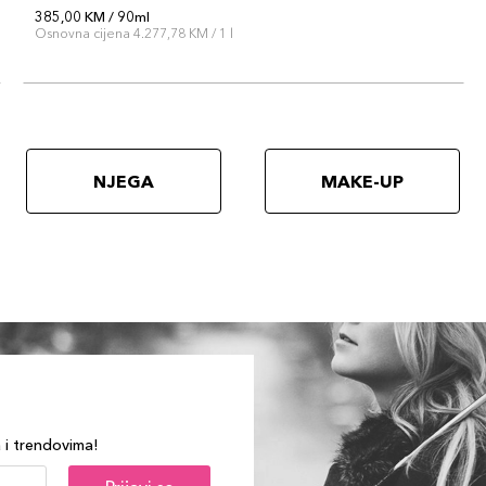
385,00 KM / 90ml
Osnovna cijena 4.277,78 KM / 1 l
NJEGA
MAKE-UP
a i trendovima!