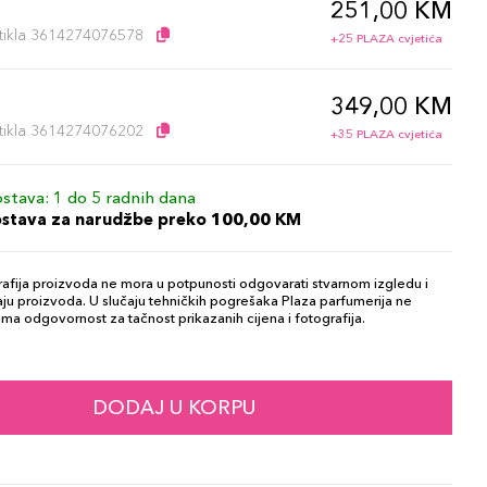
251,00 KM
l
artikla 3614274076578
+25 PLAZA cvjetića
349,00 KM
l
artikla 3614274076202
+35 PLAZA cvjetića
stava: 1 do 5 radnih dana
ostava za narudžbe preko 100,00 KM
afija proizvoda ne mora u potpunosti odgovarati stvarnom izgledu i
ju proizvoda. U slučaju tehničkih pogrešaka Plaza parfumerija ne
ma odgovornost za tačnost prikazanih cijena i fotografija.
DODAJ U KORPU