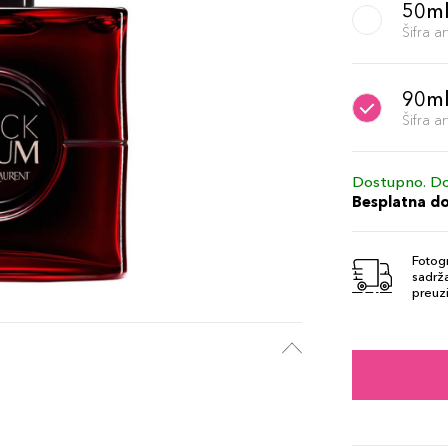
50m
Šifra 
90m
Šifra 
Dostupno. Do
Besplatna d
Fotogr
sadrža
preuzi