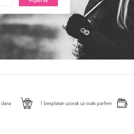
Prijavi se
h dana
1 besplatan uzorak uz svaki parfem