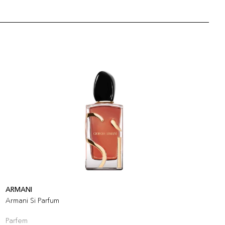
ARMANI
L
Armani Si Parfum
L
Parfem
P