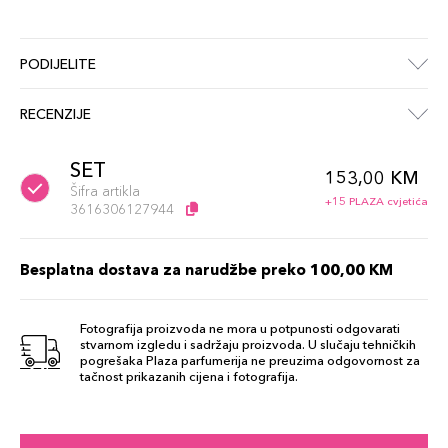
PODIJELITE
RECENZIJE
SET
153,00 KM
Šifra artikla
+15 PLAZA cvjetića
3616306127944
Besplatna dostava za narudžbe preko 100,00 KM
Fotografija proizvoda ne mora u potpunosti odgovarati
stvarnom izgledu i sadržaju proizvoda. U slučaju tehničkih
pogrešaka Plaza parfumerija ne preuzima odgovornost za
tačnost prikazanih cijena i fotografija.