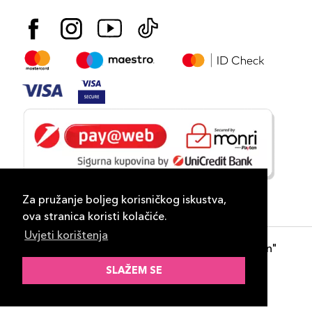
Za pružanje boljeg korisničkog iskustva,
ova stranica koristi kolačiće.
Uvjeti korištenja
Copyright 2026
PLAZA
- "DP Lux Distribution"
d.o.o. Banja Luka
SLAŽEM SE
Razvili
ID-S Consulting d.o.o. Sarajevo