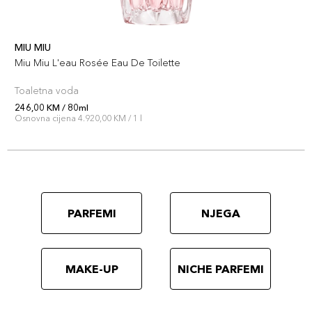
MIU MIU
Miu Miu L'eau Rosée Eau De Toilette
Toaletna voda
246,00 KM / 80ml
Osnovna cijena 4.920,00 KM / 1 l
PARFEMI
NJEGA
MAKE-UP
NICHE PARFEMI