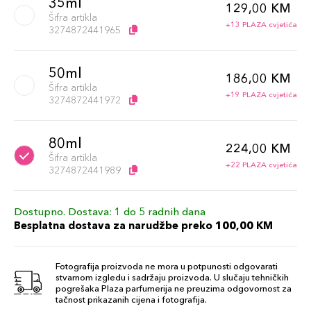
35ml
129,00 KM
Šifra artikla
+13 PLAZA cvjetića
3274872441965
50ml
186,00 KM
Šifra artikla
+19 PLAZA cvjetića
3274872441972
80ml
224,00 KM
Šifra artikla
+22 PLAZA cvjetića
3274872441989
Dostupno. Dostava: 1 do 5 radnih dana
Besplatna dostava za narudžbe preko 100,00 KM
Fotografija proizvoda ne mora u potpunosti odgovarati
stvarnom izgledu i sadržaju proizvoda. U slučaju tehničkih
pogrešaka Plaza parfumerija ne preuzima odgovornost za
tačnost prikazanih cijena i fotografija.