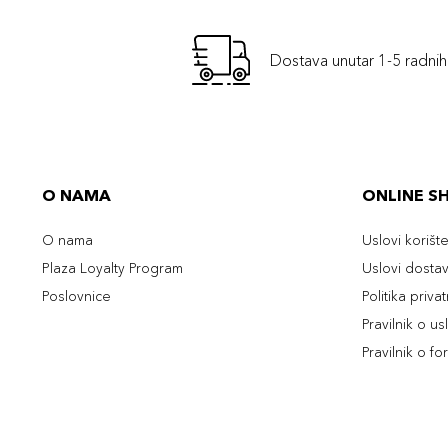
Dostava unutar 1-5 radni
O NAMA
ONLINE S
O nama
Uslovi korišt
Plaza Loyalty Program
Uslovi dosta
Poslovnice
Politika priva
Pravilnik o u
Pravilnik o fo