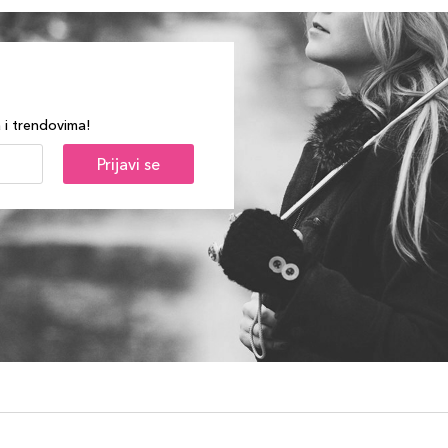
a i trendovima!
Prijavi se