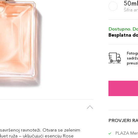
50m
Šifra 
Dostupno. Do
Besplatna d
Fotogr
sadrža
preuzi
PROVJERI R
 u savršenoj ravnoteži. Otvara se zelenim
PLAZA Merc
 duet ruža — uključujući esenciju Rose