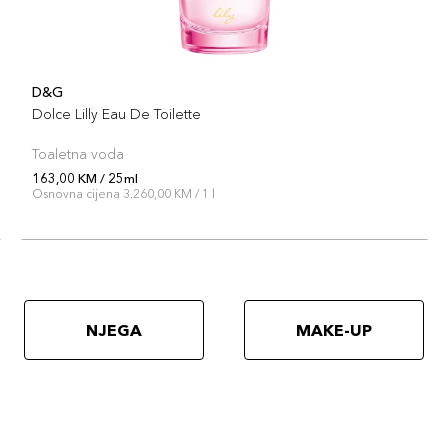
D&G
Dolce Lilly Eau De Toilette
Toaletna voda
163,00 KM / 25ml
Osnovna cijena 3.260,00 KM / 1 l
NJEGA
MAKE-UP