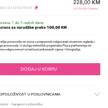
228,00 KM
l
artikla 3614274078558
+23 PLAZA cvjetića
stava: 1 do 5 radnih dana
ostava za narudžbe preko 100,00 KM
afija proizvoda ne mora u potpunosti odgovarati stvarnom izgledu i
ju proizvoda. U slučaju tehničkih pogrešaka Plaza parfumerija ne
ma odgovornost za tačnost prikazanih cijena i fotografija.
DODAJ U KORPU
ASPOLOŽIVOST U POSLOVNICAMA
ator - Sarajevo Ložionička