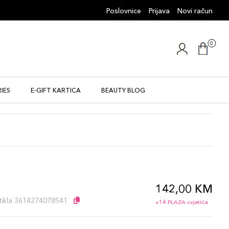
Poslovnice
Prijava
Novi račun
0
IES
E-GIFT KARTICA
BEAUTY BLOG
142,00 KM
l
artikla 3614274078541
+14 PLAZA cvjetića