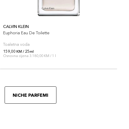
CALVIN KLEIN
N
Euphoria Eau De Toilette
F
Toaletna voda
T
159,00 KM / 25ml
1
Osnovna cijena 3.180,00 KM / 1 l
O
NICHE PARFEMI