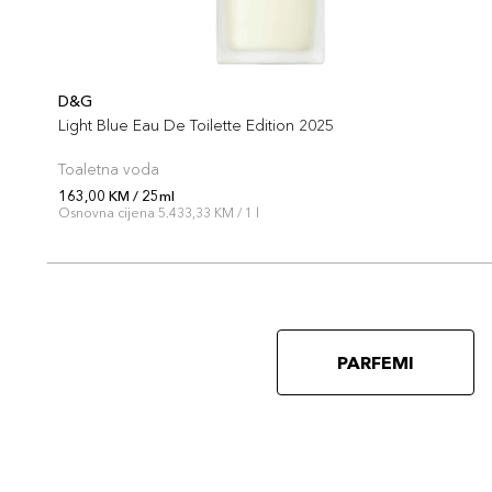
D&G
Light Blue Eau De Toilette Edition 2025
Toaletna voda
163,00 KM / 25ml
Osnovna cijena 5.433,33 KM / 1 l
PARFEMI