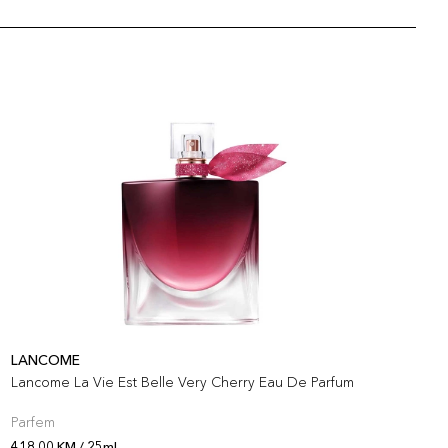
LANCOME
L
Lancome La Vie Est Belle Very Cherry Eau De Parfum
L
Parfem
S
418,00 KM / 25ml
3