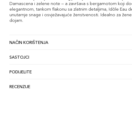
Damascena i zelene note — a završava s bergamotom koji dod
elegantnom, tankom flakonu sa zlatnim detaljima, Idôle Eau d
unutarnje snage i osvježavajuće ženstvenosti. Idealno za žene koj
dojam.
NAČIN KORIŠTENJA
SASTOJCI
PODIJELITE
RECENZIJE