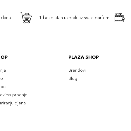
h dana
1 besplatan uzorak uz svaki parfem
HOP
PLAZA SHOP
enja
Brendovi
ve
Blog
tnosti
slovima prodaje
rmiranju cijena