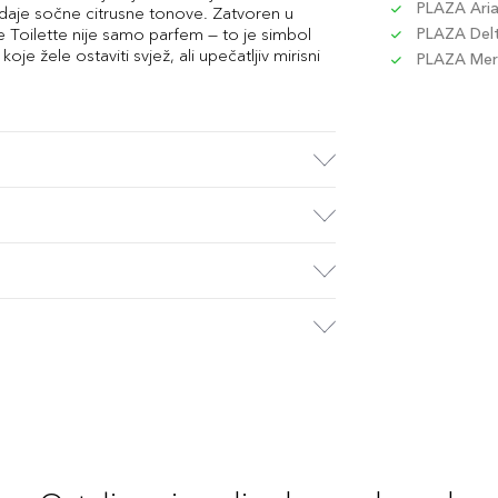
PLAZA Aria 
aje sočne citrusne tonove. Zatvoren u
e Toilette nije samo parfem — to je simbol
PLAZA Delta
e žele ostaviti svjež, ali upečatljiv mirisni
PLAZA Merc