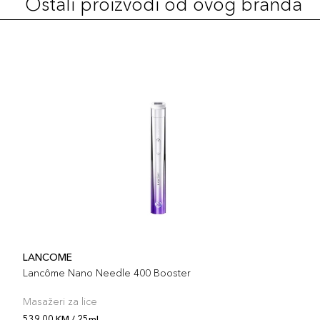
Ostali proizvodi od ovog branda
LANCOME
Lancôme Nano Needle 400 Booster
Masažeri za lice
539,00 KM / 25ml