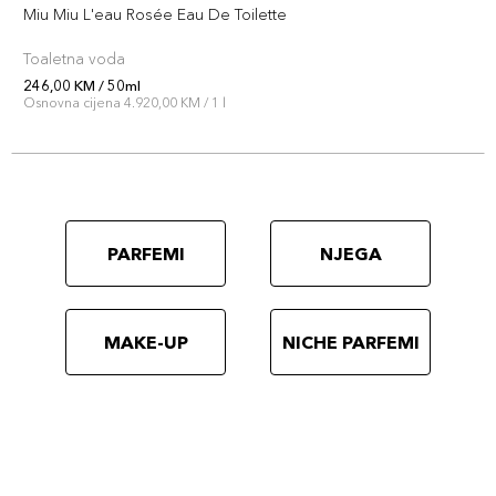
Miu Miu L'eau Rosée Eau De Toilette
Toaletna voda
246,00 KM / 50ml
Osnovna cijena 4.920,00 KM / 1 l
PARFEMI
NJEGA
MAKE-UP
NICHE PARFEMI