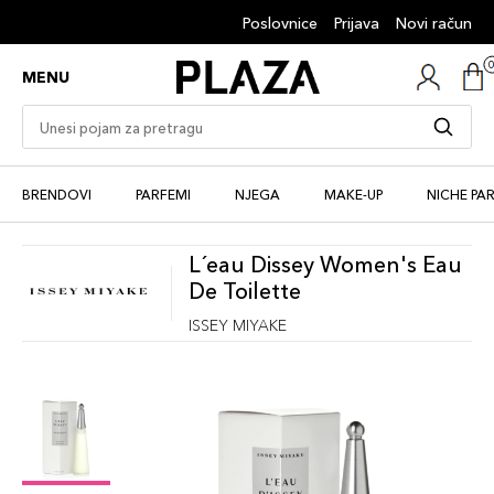
Poslovnice
Prijava
Novi račun
MENU
BRENDOVI
PARFEMI
NJEGA
MAKE-UP
NICHE PA
L´eau Dissey Women's Eau
De Toilette
ISSEY MIYAKE