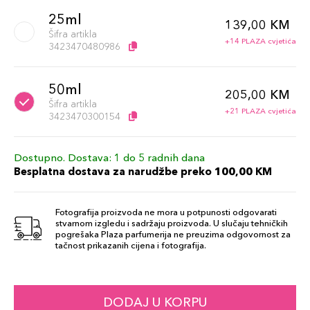
25ml
139,00 KM
Šifra artikla
+14 PLAZA cvjetića
3423470480986
50ml
205,00 KM
Šifra artikla
+21 PLAZA cvjetića
3423470300154
Dostupno. Dostava: 1 do 5 radnih dana
Besplatna dostava za narudžbe preko 100,00 KM
Fotografija proizvoda ne mora u potpunosti odgovarati
stvarnom izgledu i sadržaju proizvoda. U slučaju tehničkih
pogrešaka Plaza parfumerija ne preuzima odgovornost za
tačnost prikazanih cijena i fotografija.
DODAJ U KORPU