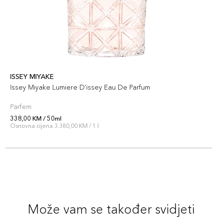
ISSEY MIYAKE
Issey Miyake Lumiere D'issey Eau De Parfum
Parfem
338,00 KM / 50ml
Osnovna cijena 3.380,00 KM / 1 l
Može vam se također svidjeti