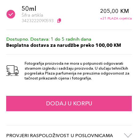
50ml
205,00 KM
Šifra artikla
+21 PLAZA cvjetića
3423222090593
Dostupno. Dostava: 1 do 5 radnih dana
Besplatna dostava za narudžbe preko 100,00 KM
Fotografija proizvoda ne mora u potpunosti odgovarati
stvarnom izgledu i sadržaju proizvoda. U slučaju tehničkih
pogrešaka Plaza parfumerija ne preuzima odgovornost za
tačnost prikazanih cijena i fotografija.
DODAJ U KORPU
PROVJERI RASPOLOŽIVOST U POSLOVNICAMA