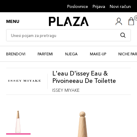
Poslovnice
Prijava
Novi račun
MENU
BRENDOVI
PARFEMI
NJEGA
MAKE-UP
NICHE PA
L'eau D'issey Eau &
Pivoineeau De Toilette
ISSEY MIYAKE