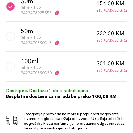
30ml
154,00 KM
Šifra artikla
+15 PLAZA cvjetića
3423478925557
50ml
222,00 KM
Šifra artikla
+22 PLAZA cvjetića
3423470890013
100ml
301,00 KM
Šifra artikla
+30 PLAZA cvjetića
3423470890020
Dostupno. Dostava: 1 do 5 radnih dana
Besplatna dostava za narudžbe preko 100,00 KM
Fotografija proizvoda ne mora u potpunosti odgovarati
stvarnom izgledu i sadržaju proizvoda. U slučaju tehničkih
pogrešaka Plaza parfumerija ne preuzima odgovornost za
tačnost prikazanih cijena i fotografija.