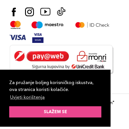
Za pružanje boljeg korisničkog iskustva,
ova stranica koristi kolačiće.
Uvjeti korištenja
Copyright 2026
PLAZA
- "DP Lux Distribution"
d.o.o. Banja Luka
SLAŽEM SE
Razvili
ID-S Consulting d.o.o. Sarajevo