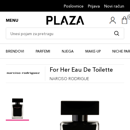
Poslovnice
Prijava
Novi račun
MENU
BRENDOVI
PARFEMI
NJEGA
MAKE-UP
NICHE PA
For Her Eau De Toilette
NARCISO RODRIGUE