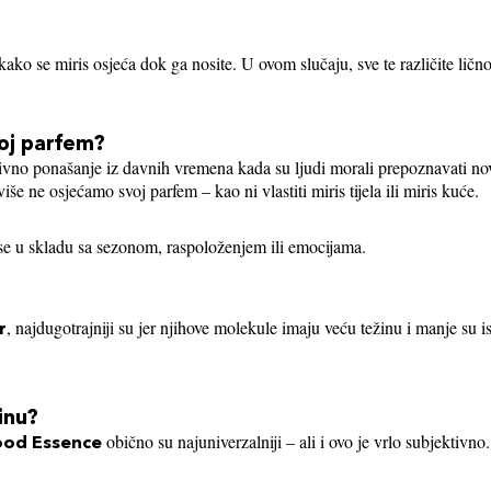
 kako se miris osjeća dok ga nosite. U ovom slučaju, sve te različite ličnos
oj parfem?
itivno ponašanje iz davnih vremena kada su ljudi morali prepoznavati n
iše ne osjećamo svoj parfem – kao ni vlastiti miris tijela ili miris kuće.
irise u skladu sa sezonom, raspoloženjem ili emocijama.
, najdugotrajniji su jer njihove molekule imaju veću težinu i manje su is
r
inu?
obično su najuniverzalniji – ali i ovo je vrlo subjektivno
od Essence