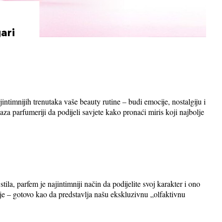
ari
ntimnijih trenutaka vaše beauty rutine – budi emocije, nostalgiju i
za parfumeriji da podijeli savjete kako pronaći miris koji najbolje
la, parfem je najintimniji način da podijelite svoj karakter i ono
je – gotovo kao da predstavlja našu ekskluzivnu „olfaktivnu