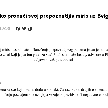
ko pronaći svoj prepoznatljiv miris uz Bvlg
1.2025
 mirisni „soulmate“. Nanošenje prepoznatljivog parfema jedan je od naji
znati koji je parfem pravi za vas? Pitali smo naše beauty advisore u Pla
odgovara vašoj osobnosti.
?
na za sve koji s vama dođu u kontakt. Za razliku od drugih elemenata sti
bom koju poznajemo, te uz njega vezujemo pozitivne ili negativne emoci