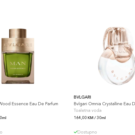
BVLGARI
 Wood Essence Eau De Parfum
Bvlgari Omnia Crystalline Eau D
Toaletna voda
60ml
164,00 KM / 30ml
o
Dostupno