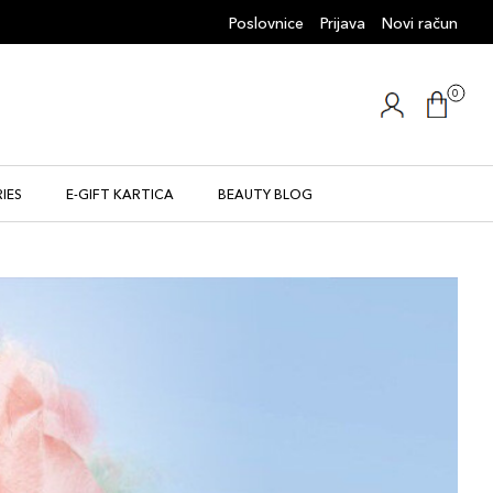
Poslovnice
Prijava
Novi račun
0
IES
E-GIFT KARTICA
BEAUTY BLOG