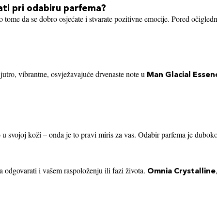
ati pri odabiru parfema?
 tome da se dobro osjećate i stvarate pozitivne emocije. Pored očiglednog
 jutro, vibrantne, osvježavajuće drvenaste note u
Man Glacial Essen
 u svojoj koži – onda je to pravi miris za vas. Odabir parfema je duboko
a odgovarati i vašem raspoloženju ili fazi života.
Omnia Crystalline