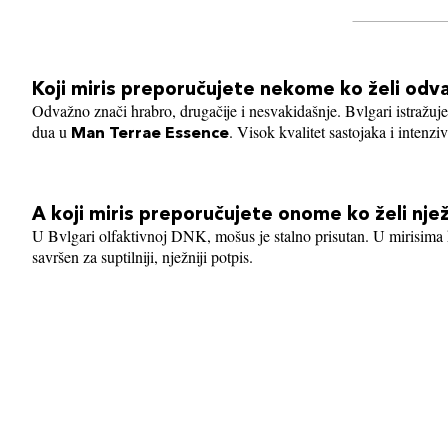
Koji miris preporučujete nekome ko želi odva
Odvažno znači hrabro, drugačije i nesvakidašnje. Bvlgari istražuj
dua u
. Visok kvalitet sastojaka i intenzi
Man Terrae Essence
A koji miris preporučujete onome ko želi nježn
U Bvlgari olfaktivnoj DNK, mošus je stalno prisutan. U mirisima
savršen za suptilniji, nježniji potpis.