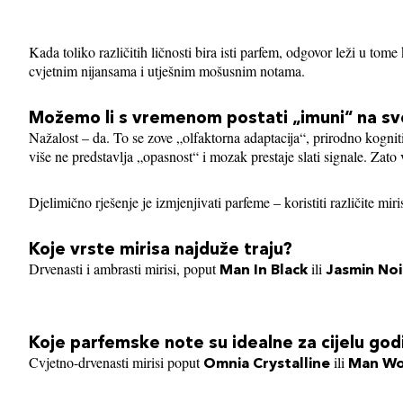
Kada toliko različitih ličnosti bira isti parfem, odgovor leži u tome
cvjetnim nijansama i utješnim mošusnim notama.
Možemo li s vremenom postati „imuni“ na sv
Nažalost – da. To se zove „olfaktorna adaptacija“, prirodno kogn
više ne predstavlja „opasnost“ i mozak prestaje slati signale. Zato v
Djelimično rješenje je izmjenjivati parfeme – koristiti različite m
Koje vrste mirisa najduže traju?
Drvenasti i ambrasti mirisi, poput
ili
Man In Black
Jasmin Noi
Koje parfemske note su idealne za cijelu god
Cvjetno-drvenasti mirisi poput
ili
Omnia Crystalline
Man Wo