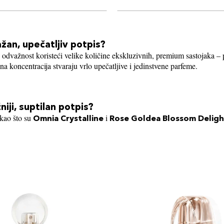
žan, upečatljiv potpis?
e odvažnost koristeći velike količine ekskluzivnih, premium sastojaka –
vna koncentracija stvaraju vrlo upečatljive i jedinstvene parfeme.
iji, suptilan potpis?
 kao što su
i
Omnia Crystalline
Rose Goldea Blossom Deligh