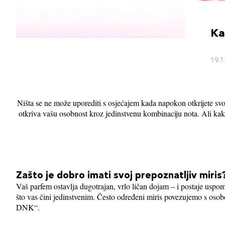
Ka
19.1
Ništa se ne može uporediti s osjećajem kada napokon otkrijete svoj
otkriva vašu osobnost kroz jedinstvenu kombinaciju nota. Ali kako 
Zašto je dobro imati svoj prepoznatljiv miris
Vaš parfem ostavlja dugotrajan, vrlo ličan dojam – i postaje uspome
što vas čini jedinstvenim. Često određeni miris povezujemo s oso
DNK“.