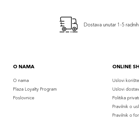
Dostava unutar 1-5 radni
O NAMA
ONLINE S
O nama
Uslovi korišt
Plaza Loyalty Program
Uslovi dosta
Poslovnice
Politika priva
Pravilnik o u
Pravilnik o fo