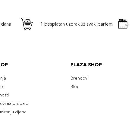
h dana
1 besplatan uzorak uz svaki parfem
HOP
PLAZA SHOP
enja
Brendovi
ve
Blog
tnosti
slovima prodaje
rmiranju cijena