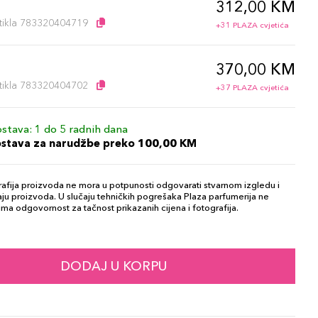
312,00 KM
l
artikla 783320404719
+31 PLAZA cvjetića
370,00 KM
l
artikla 783320404702
+37 PLAZA cvjetića
stava: 1 do 5 radnih dana
ostava za narudžbe preko 100,00 KM
afija proizvoda ne mora u potpunosti odgovarati stvarnom izgledu i
ju proizvoda. U slučaju tehničkih pogrešaka Plaza parfumerija ne
ma odgovornost za tačnost prikazanih cijena i fotografija.
DODAJ U KORPU