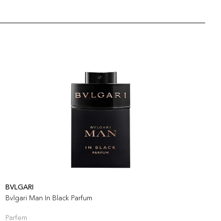
BVLGARI
B
Bvlgari Man In Black Parfum
B
Parfem
P