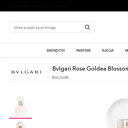
1 besplatan uzorak uz kupovinu
BRENDOVI
PARFEMI
NJEGA
M
Bvlgari Rose Goldea Blosso
BVLGARI