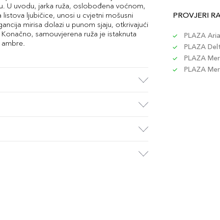
u. U uvodu, jarka ruža, oslobođena voćnom,
stova ljubičice, unosi u cvjetni mošusni
PROVJERI R
gancija mirisa dolazi u punom sjaju, otkrivajući
. Konačno, samouvjerena ruža je istaknuta
PLAZA Aria 
a ambre.
PLAZA Delta
PLAZA Merc
PLAZA Merc