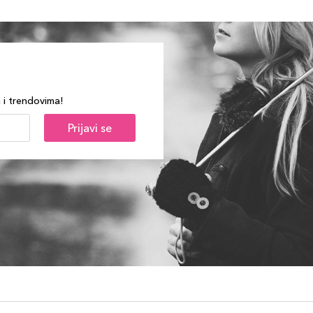
a i trendovima!
Prijavi se