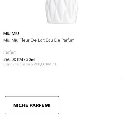
MIU MIU
V
Miu Miu Fleur De Lait Eau De Parfum
V
P
Parfem
P
260,00 KM / 30ml
2
Osnovna cijena 5.200,00 KM / 1 l
O
NICHE PARFEMI