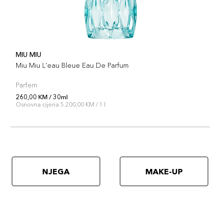
MIU MIU
Miu Miu L'eau Bleue Eau De Parfum
Parfem
260,00 KM / 30ml
Osnovna cijena 5.200,00 KM / 1 l
NJEGA
MAKE-UP