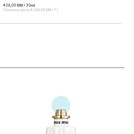
436,00 KM / 30ml
4
Osnovna cijena 4.360,00 KM / 1 l
O