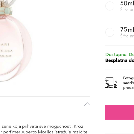
50m
Šifra 
75m
Šifra 
Dostupno. Do
Besplatna d
Fotogr
sadrža
preuzi
u žene koja prihvata sve mogućnosti. Kroz
 parfimer Alberto Morillas istražuje različite