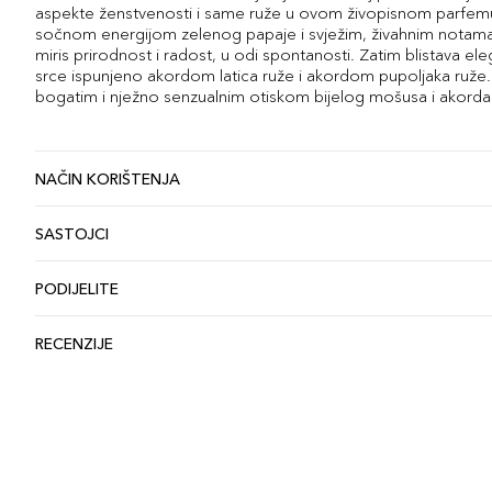
aspekte ženstvenosti i same ruže u ovom živopisnom parfem
sočnom energijom zelenog papaje i svježim, živahnim notama li
miris prirodnost i radost, u odi spontanosti. Zatim blistava ele
srce ispunjeno akordom latica ruže i akordom pupoljaka ruže
bogatim i nježno senzualnim otiskom bijelog mošusa i akord
NAČIN KORIŠTENJA
SASTOJCI
PODIJELITE
RECENZIJE