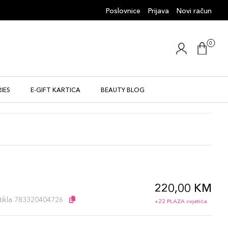
Poslovnice
Prijava
Novi račun
0
IES
E-GIFT KARTICA
BEAUTY BLOG
220,00 KM
l
artikla 783320404726
+22 PLAZA cvjetića