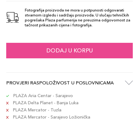
Šifra artikla
+8 PLAZA cvjetića
689304191975
Fotografija proizvoda ne mora u potpunosti odgovarati
stvarnom izgledu i sadržaju proizvoda. U slučaju tehničkih
pogrešaka Plaza parfumerija ne preuzima odgovornost za
tačnost prikazanih cijena i fotografija.
DODAJ U KORPU
PROVJERI RASPOLOŽIVOST U POSLOVNICAMA
PLAZA Aria Centar - Sarajevo
PLAZA Delta Planet - Banja Luka
PLAZA Mercator - Tuzla
PLAZA Mercator - Sarajevo Ložionička