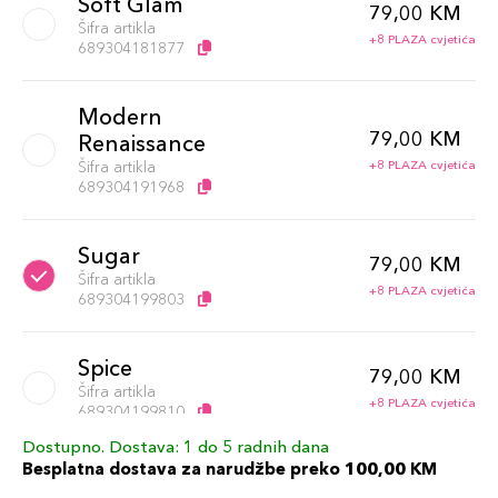
Soft Glam
79,00 KM
Šifra artikla
+8 PLAZA cvjetića
689304181877
Modern
79,00 KM
Renaissance
Šifra artikla
+8 PLAZA cvjetića
689304191968
Sugar
79,00 KM
Šifra artikla
+8 PLAZA cvjetića
689304199803
Spice
79,00 KM
Šifra artikla
+8 PLAZA cvjetića
689304199810
Dostupno. Dostava: 1 do 5 radnih dana
Besplatna dostava za narudžbe preko 100,00 KM
Sultry
79,00 KM