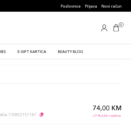
Poslovnice
Prijava
Novi račun
0
IES
E-GIFT KARTICA
BEAUTY BLOG
74,00 KM
artikla 730852157187
+7 PLAZA cvjetića