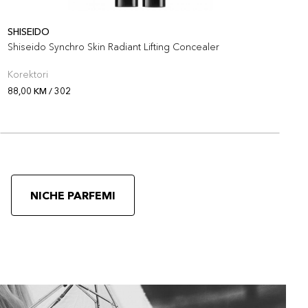
SHISEIDO
S
Shiseido Synchro Skin Radiant Lifting Concealer
S
Korektori
K
88,00 KM / 302
8
NICHE PARFEMI