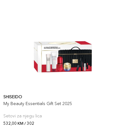
SHISEIDO
S
My Beauty Essentials Gift Set 2025
S
Setovi za njegu lica
S
532,00 KM / 302
2
O