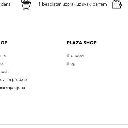
h dana
1 besplatan uzorak uz svaki parfem
HOP
PLAZA SHOP
enja
Brendovi
ve
Blog
tnosti
slovima prodaje
rmiranju cijena