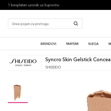
1 besplatan uzorak uz kupovinu
BRENDOVI
PARFEMI
NJEGA
M
Syncro Skin Gelstick Concea
SHISEIDO