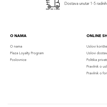
Dostava unutar 1-5 radni
O NAMA
ONLINE S
O nama
Uslovi korišt
Plaza Loyalty Program
Uslovi dosta
Poslovnice
Politika priva
Pravilnik o u
Pravilnik o fo