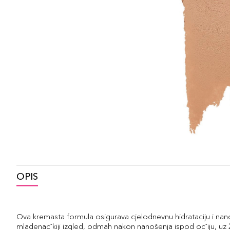
OPIS
Ova kremasta formula osigurava cjelodnevnu hidrataciju i na
mladenacˇkiji izgled, odmah nakon nanošenja ispod ocˇiju, uz 