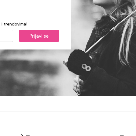
a i trendovima!
Prijavi se