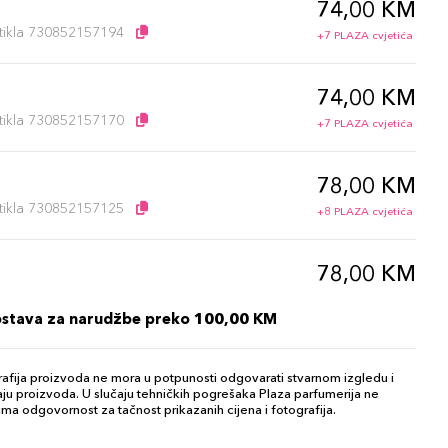
74,00 KM
artikla 730852157194
+7 PLAZA cvjetića
74,00 KM
artikla 730852157170
+7 PLAZA cvjetića
78,00 KM
artikla 730852157125
+8 PLAZA cvjetića
78,00 KM
artikla 730852157163
+8 PLAZA cvjetića
ostava za narudžbe preko 100,00 KM
78,00 KM
afija proizvoda ne mora u potpunosti odgovarati stvarnom izgledu i
artikla 730852157156
+8 PLAZA cvjetića
ju proizvoda. U slučaju tehničkih pogrešaka Plaza parfumerija ne
ma odgovornost za tačnost prikazanih cijena i fotografija.