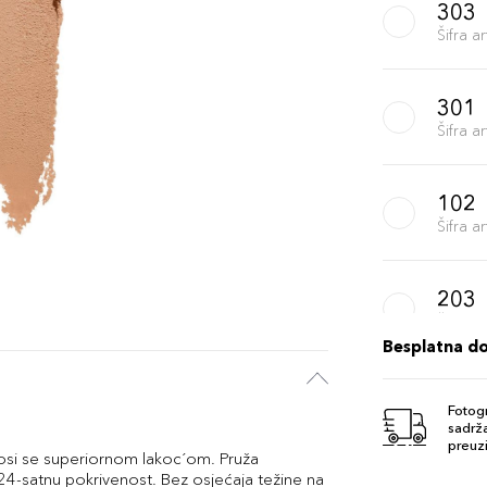
303
Šifra 
301
Šifra 
102
Šifra 
203
Šifra 
Besplatna d
202
Fotogr
Šifra 
sadrža
preuzi
nosi se superiornom lakoc´om. Pruža
24-satnu pokrivenost. Bez osjećaja težine na